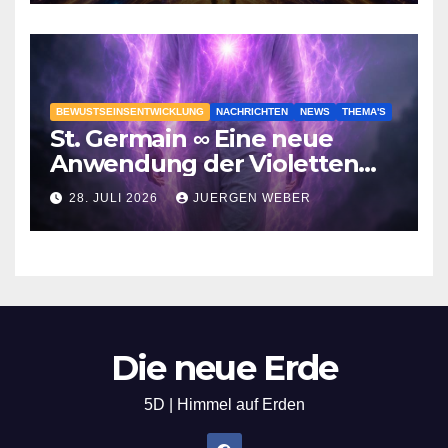
BEWUSTSEINSENTWICKLUNG
NACHRICHTEN
NEWS
THEMA'S
St. Germain ∞ Eine neue
Anwendung der Violetten
Flamme
28. JULI 2026
JUERGEN WEBER
Die neue Erde
5D | Himmel auf Erden