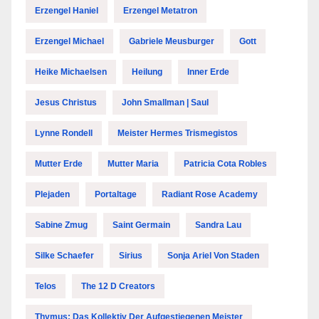
Erzengel Haniel
Erzengel Metatron
Erzengel Michael
Gabriele Meusburger
Gott
Heike Michaelsen
Heilung
Inner Erde
Jesus Christus
John Smallman | Saul
Lynne Rondell
Meister Hermes Trismegistos
Mutter Erde
Mutter Maria
Patricia Cota Robles
Plejaden
Portaltage
Radiant Rose Academy
Sabine Zmug
Saint Germain
Sandra Lau
Silke Schaefer
Sirius
Sonja Ariel Von Staden
Telos
The 12 D Creators
Thymus: Das Kollektiv Der Aufgestiegenen Meister