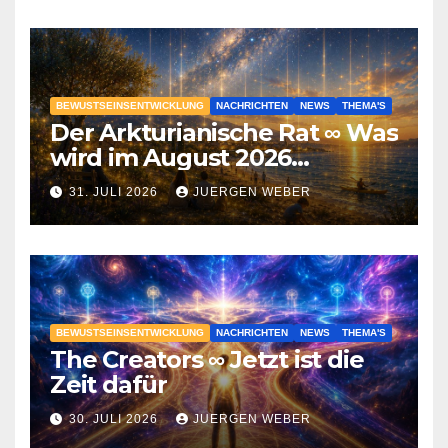
BEWUSTSEINSENTWICKLUNG
NACHRICHTEN
NEWS
THEMA'S
Der Arkturianische Rat ∞ Was
wird im August 2026
geschehen?
31. JULI 2026
JUERGEN WEBER
BEWUSTSEINSENTWICKLUNG
NACHRICHTEN
NEWS
THEMA'S
The Creators ∞ Jetzt ist die
Zeit dafür
30. JULI 2026
JUERGEN WEBER