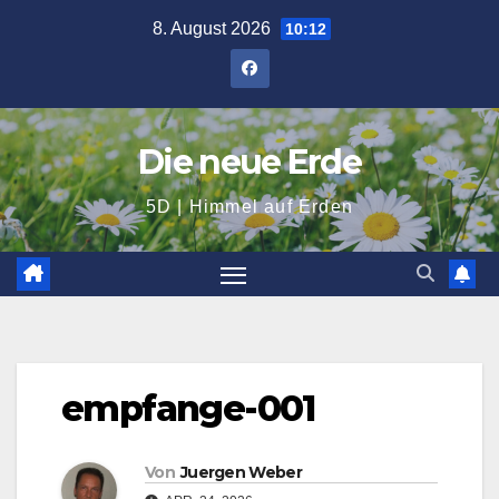
Zum
8. August 2026
10:12
Inhalt
springen
Die neue Erde
5D | Himmel auf Erden
empfange-001
Von
Juergen Weber