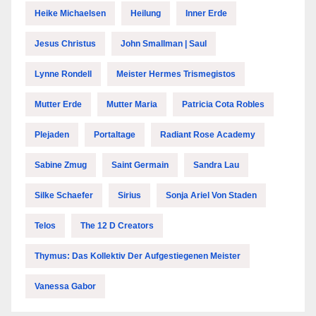
Heike Michaelsen
Heilung
Inner Erde
Jesus Christus
John Smallman | Saul
Lynne Rondell
Meister Hermes Trismegistos
Mutter Erde
Mutter Maria
Patricia Cota Robles
Plejaden
Portaltage
Radiant Rose Academy
Sabine Zmug
Saint Germain
Sandra Lau
Silke Schaefer
Sirius
Sonja Ariel Von Staden
Telos
The 12 D Creators
Thymus: Das Kollektiv Der Aufgestiegenen Meister
Vanessa Gabor