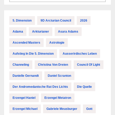
5. Dimension
9D Arcturian Council
2026
Adama
Arkturianer
Asara Adams
Ascended Masters
Astrologie
Aufstieg In Die 5. Dimension
Ausserirdisches Leben
Channeling
Christina Von Dreien
Council Of Light
Danielle Gernandt
Daniel Scranton
Der Andromedanische Rat Des Lichts
Die Quelle
Erzengel Haniel
Erzengel Metatron
Erzengel Michael
Gabriele Meusburger
Gott