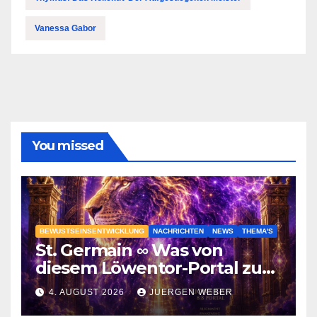
Vanessa Gabor
You missed
BEWUSTSEINSENTWICKLUNG
NACHRICHTEN
NEWS
THEMA'S
St. Germain ∞ Was von
diesem Löwentor-Portal zu
erwarten ist
4. AUGUST 2026
JUERGEN WEBER