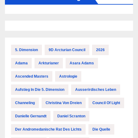
5. Dimension
9D Arcturian Council
2026
Adama
Arkturianer
Asara Adams
Ascended Masters
Astrologie
Aufstieg In Die 5. Dimension
Ausserirdisches Leben
Channeling
Christina Von Dreien
Council Of Light
Danielle Gernandt
Daniel Scranton
Der Andromedanische Rat Des Lichts
Die Quelle