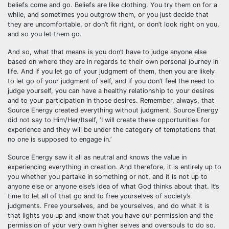
beliefs come and go. Beliefs are like clothing. You try them on for a
while, and sometimes you outgrow them, or you just decide that
they are uncomfortable, or don’t fit right, or don’t look right on you,
and so you let them go.
And so, what that means is you don’t have to judge anyone else
based on where they are in regards to their own personal journey in
life. And if you let go of your judgment of them, then you are likely
to let go of your judgment of self, and if you don’t feel the need to
judge yourself, you can have a healthy relationship to your desires
and to your participation in those desires. Remember, always, that
Source Energy created everything without judgment. Source Energy
did not say to Him/Her/Itself, ‘I will create these opportunities for
experience and they will be under the category of temptations that
no one is supposed to engage in.’
Source Energy saw it all as neutral and knows the value in
experiencing everything in creation. And therefore, it is entirely up to
you whether you partake in something or not, and it is not up to
anyone else or anyone else’s idea of what God thinks about that. It’s
time to let all of that go and to free yourselves of society’s
judgments. Free yourselves, and be yourselves, and do what it is
that lights you up and know that you have our permission and the
permission of your very own higher selves and oversouls to do so.