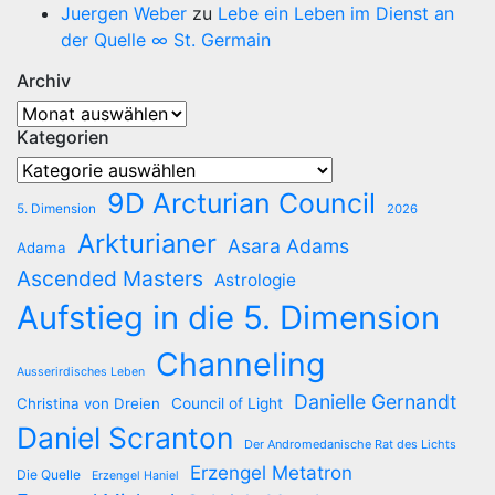
Juergen Weber
zu
Lebe ein Leben im Dienst an
der Quelle ∞ St. Germain
Archiv
Archiv
Kategorien
Kategorien
9D Arcturian Council
5. Dimension
2026
Arkturianer
Asara Adams
Adama
Ascended Masters
Astrologie
Aufstieg in die 5. Dimension
Channeling
Ausserirdisches Leben
Danielle Gernandt
Christina von Dreien
Council of Light
Daniel Scranton
Der Andromedanische Rat des Lichts
Erzengel Metatron
Die Quelle
Erzengel Haniel