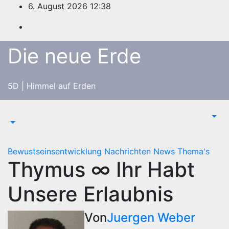
Zum
6. August 2026
12:38
Inhalt
springen
Die neue Erde
5D | Himmel auf Erden
Bewustseinsentwicklung
Nachrichten
News
Thema's
Thymus ∞ Ihr Habt
Unsere Erlaubnis
Von
Juergen Weber