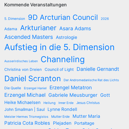
Kommende Veranstaltungen
9D Arcturian Council
5. Dimension
2026
Arkturianer
Asara Adams
Adama
Ascended Masters
Astrologie
Aufstieg in die 5. Dimension
Channeling
Ausserirdisches Leben
Danielle Gernandt
Christina von Dreien
Council of Light
Daniel Scranton
Der Andromedanische Rat des Lichts
Erzengel Metatron
Die Quelle
Erzengel Haniel
Erzengel Michael
Gabriele Meusburger
Gott
Heike Michaelsen
Jesus Christus
Heilung
Inner Erde
Lynne Rondell
John Smallman | Saul
Mutter Maria
Meister Hermes Trismegistos
Mutter Erde
Patricia Cota Robles
Plejaden
Portaltage