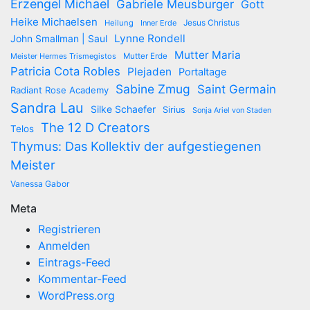
Erzengel Michael
Gabriele Meusburger
Gott
Heike Michaelsen
Jesus Christus
Heilung
Inner Erde
Lynne Rondell
John Smallman | Saul
Mutter Maria
Meister Hermes Trismegistos
Mutter Erde
Patricia Cota Robles
Plejaden
Portaltage
Sabine Zmug
Saint Germain
Radiant Rose Academy
Sandra Lau
Silke Schaefer
Sirius
Sonja Ariel von Staden
The 12 D Creators
Telos
Thymus: Das Kollektiv der aufgestiegenen
Meister
Vanessa Gabor
Meta
Registrieren
Anmelden
Eintrags-Feed
Kommentar-Feed
WordPress.org