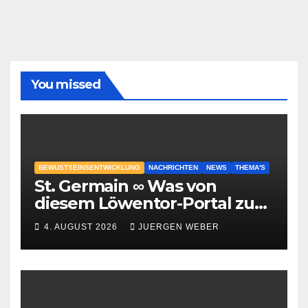
You missed
BEWUSTSEINSENTWICKLUNG
NACHRICHTEN
NEWS
THEMA'S
St. Germain ∞ Was von
diesem Löwentor-Portal zu
erwarten ist
4. AUGUST 2026
JUERGEN WEBER