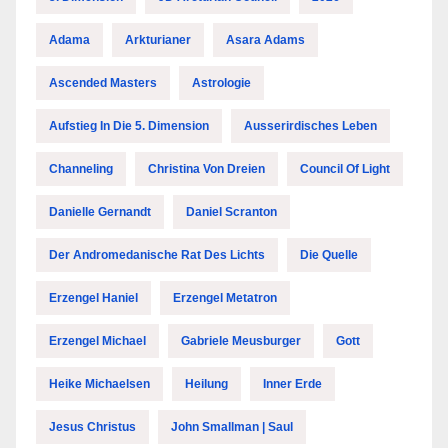
Adama
Arkturianer
Asara Adams
Ascended Masters
Astrologie
Aufstieg In Die 5. Dimension
Ausserirdisches Leben
Channeling
Christina Von Dreien
Council Of Light
Danielle Gernandt
Daniel Scranton
Der Andromedanische Rat Des Lichts
Die Quelle
Erzengel Haniel
Erzengel Metatron
Erzengel Michael
Gabriele Meusburger
Gott
Heike Michaelsen
Heilung
Inner Erde
Jesus Christus
John Smallman | Saul