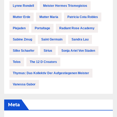
Lynne Rondell
Meister Hermes Trismegistos
Mutter Erde
Mutter Maria
Patricia Cota Robles
Plejaden
Portaltage
Radiant Rose Academy
Sabine Zmug
Saint Germain
Sandra Lau
Silke Schaefer
Sirius
Sonja Ariel Von Staden
Telos
The 12 D Creators
Thymus: Das Kollektiv Der Aufgestiegenen Meister
Vanessa Gabor
Meta