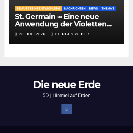
BEWUSTSEINSENTWICKLUNG
NACHRICHTEN
NEWS
THEMA'S
St. Germain ∞ Eine neue
Anwendung der Violetten
Flamme
28. JULI 2026
JUERGEN WEBER
Die neue Erde
5D | Himmel auf Erden