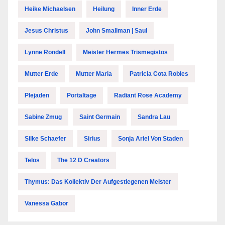
Heike Michaelsen
Heilung
Inner Erde
Jesus Christus
John Smallman | Saul
Lynne Rondell
Meister Hermes Trismegistos
Mutter Erde
Mutter Maria
Patricia Cota Robles
Plejaden
Portaltage
Radiant Rose Academy
Sabine Zmug
Saint Germain
Sandra Lau
Silke Schaefer
Sirius
Sonja Ariel Von Staden
Telos
The 12 D Creators
Thymus: Das Kollektiv Der Aufgestiegenen Meister
Vanessa Gabor