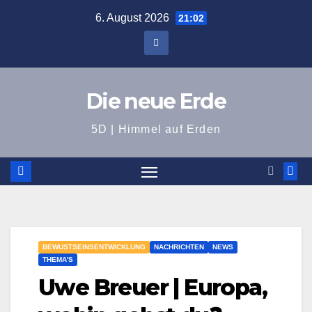
Zum
6. August 2026
21:02
Inhalt
springen
Die neue Erde
5D | Himmel auf Erden
BEWUSTSEINSENTWICKLUNG
NACHRICHTEN
NEWS
THEMA'S
Uwe Breuer | Europa,