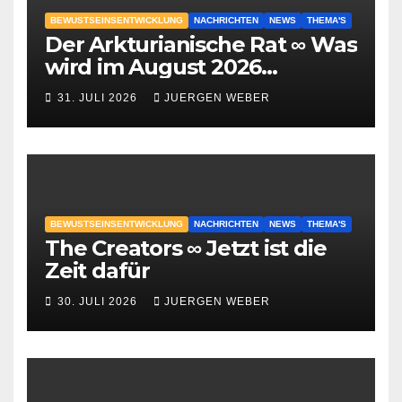
BEWUSTSEINSENTWICKLUNG
NACHRICHTEN
NEWS
THEMA'S
Der Arkturianische Rat ∞ Was
wird im August 2026
geschehen?
31. JULI 2026
JUERGEN WEBER
BEWUSTSEINSENTWICKLUNG
NACHRICHTEN
NEWS
THEMA'S
The Creators ∞ Jetzt ist die
Zeit dafür
30. JULI 2026
JUERGEN WEBER