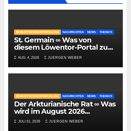
BEWUSTSEINSENTWICKLUNG
NACHRICHTEN
NEWS
THEMA'S
St. Germain ∞ Was von
diesem Löwentor-Portal zu
erwarten ist
AUG. 4, 2026
JUERGEN WEBER
BEWUSTSEINSENTWICKLUNG
NACHRICHTEN
NEWS
THEMA'S
Der Arkturianische Rat ∞ Was
wird im August 2026
geschehen?
JULI 31, 2026
JUERGEN WEBER