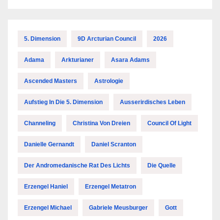
5. Dimension
9D Arcturian Council
2026
Adama
Arkturianer
Asara Adams
Ascended Masters
Astrologie
Aufstieg In Die 5. Dimension
Ausserirdisches Leben
Channeling
Christina Von Dreien
Council Of Light
Danielle Gernandt
Daniel Scranton
Der Andromedanische Rat Des Lichts
Die Quelle
Erzengel Haniel
Erzengel Metatron
Erzengel Michael
Gabriele Meusburger
Gott