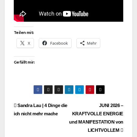
Teilen mit:
X
Facebook
Mehr
Gefällt mir:
Beitragsnavigation
Sandra Lau | 4 Dinge die
JUNI 2026 –
ich nicht mehr mache
KRAFTVOLLE ENERGIE
und MANIFESTATION von
LICHTVOLLEM