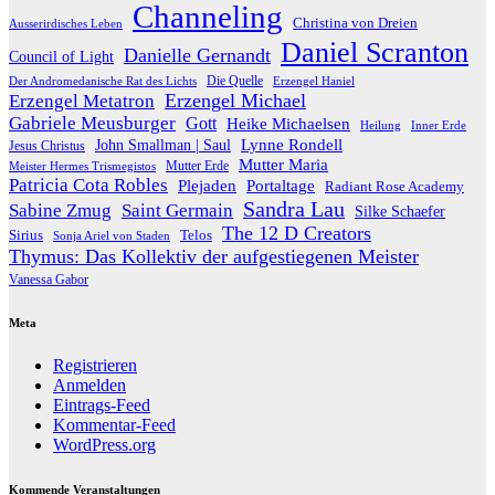
Channeling
Christina von Dreien
Ausserirdisches Leben
Daniel Scranton
Danielle Gernandt
Council of Light
Die Quelle
Der Andromedanische Rat des Lichts
Erzengel Haniel
Erzengel Michael
Erzengel Metatron
Gabriele Meusburger
Gott
Heike Michaelsen
Heilung
Inner Erde
Lynne Rondell
John Smallman | Saul
Jesus Christus
Mutter Maria
Meister Hermes Trismegistos
Mutter Erde
Patricia Cota Robles
Plejaden
Portaltage
Radiant Rose Academy
Sandra Lau
Sabine Zmug
Saint Germain
Silke Schaefer
The 12 D Creators
Telos
Sirius
Sonja Ariel von Staden
Thymus: Das Kollektiv der aufgestiegenen Meister
Vanessa Gabor
Meta
Registrieren
Anmelden
Eintrags-Feed
Kommentar-Feed
WordPress.org
Kommende Veranstaltungen