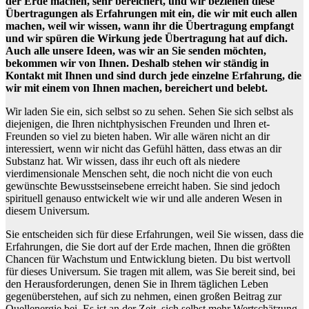
der Erde machen, sehr bereichert, und wir beziehen diese
Übertragungen als Erfahrungen mit ein, die wir mit euch allen
machen, weil wir wissen, wann ihr die Übertragung empfangt
und wir spüren die Wirkung jede Übertragung hat auf dich.
Auch alle unsere Ideen, was wir an Sie senden möchten,
bekommen wir von Ihnen. Deshalb stehen wir ständig in
Kontakt mit Ihnen und sind durch jede einzelne Erfahrung, die
wir mit einem von Ihnen machen, bereichert und belebt.
Wir laden Sie ein, sich selbst so zu sehen. Sehen Sie sich selbst als
diejenigen, die Ihren nichtphysischen Freunden und Ihren et-
Freunden so viel zu bieten haben. Wir alle wären nicht an dir
interessiert, wenn wir nicht das Gefühl hätten, dass etwas an dir
Substanz hat. Wir wissen, dass ihr euch oft als niedere
vierdimensionale Menschen seht, die noch nicht die von euch
gewünschte Bewusstseinsebene erreicht haben. Sie sind jedoch
spirituell genauso entwickelt wie wir und alle anderen Wesen in
diesem Universum.
Sie entscheiden sich für diese Erfahrungen, weil Sie wissen, dass die
Erfahrungen, die Sie dort auf der Erde machen, Ihnen die größten
Chancen für Wachstum und Entwicklung bieten. Du bist wertvoll
für dieses Universum. Sie tragen mit allem, was Sie bereit sind, bei
den Herausforderungen, denen Sie in Ihrem täglichen Leben
gegenüberstehen, auf sich zu nehmen, einen großen Beitrag zur
Quellenergie bei. Es ist an der Zeit, sich selbst mehr Wertschätzung