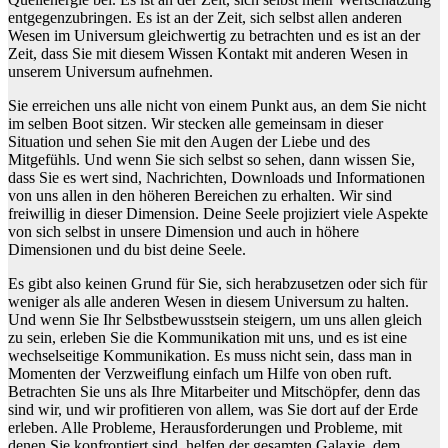
entgegenzubringen. Es ist an der Zeit, sich selbst allen anderen
Wesen im Universum gleichwertig zu betrachten und es ist an der
Zeit, dass Sie mit diesem Wissen Kontakt mit anderen Wesen in
unserem Universum aufnehmen.
Sie erreichen uns alle nicht von einem Punkt aus, an dem Sie nicht
im selben Boot sitzen. Wir stecken alle gemeinsam in dieser
Situation und sehen Sie mit den Augen der Liebe und des
Mitgefühls. Und wenn Sie sich selbst so sehen, dann wissen Sie,
dass Sie es wert sind, Nachrichten, Downloads und Informationen
von uns allen in den höheren Bereichen zu erhalten. Wir sind
freiwillig in dieser Dimension. Deine Seele projiziert viele Aspekte
von sich selbst in unsere Dimension und auch in höhere
Dimensionen und du bist deine Seele.
Es gibt also keinen Grund für Sie, sich herabzusetzen oder sich für
weniger als alle anderen Wesen in diesem Universum zu halten.
Und wenn Sie Ihr Selbstbewusstsein steigern, um uns allen gleich
zu sein, erleben Sie die Kommunikation mit uns, und es ist eine
wechselseitige Kommunikation. Es muss nicht sein, dass man in
Momenten der Verzweiflung einfach um Hilfe von oben ruft.
Betrachten Sie uns als Ihre Mitarbeiter und Mitschöpfer, denn das
sind wir, und wir profitieren von allem, was Sie dort auf der Erde
erleben. Alle Probleme, Herausforderungen und Probleme, mit
denen Sie konfrontiert sind, helfen der gesamten Galaxie, dem