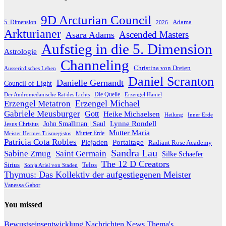
9D Arcturian Council
Adama
5. Dimension
2026
Arkturianer
Ascended Masters
Asara Adams
Aufstieg in die 5. Dimension
Astrologie
Channeling
Christina von Dreien
Ausserirdisches Leben
Daniel Scranton
Danielle Gernandt
Council of Light
Die Quelle
Der Andromedanische Rat des Lichts
Erzengel Haniel
Erzengel Michael
Erzengel Metatron
Gabriele Meusburger
Gott
Heike Michaelsen
Heilung
Inner Erde
Lynne Rondell
John Smallman | Saul
Jesus Christus
Mutter Maria
Meister Hermes Trismegistos
Mutter Erde
Patricia Cota Robles
Plejaden
Portaltage
Radiant Rose Academy
Sandra Lau
Sabine Zmug
Saint Germain
Silke Schaefer
The 12 D Creators
Telos
Sirius
Sonja Ariel von Staden
Thymus: Das Kollektiv der aufgestiegenen Meister
Vanessa Gabor
You missed
Bewustseinsentwicklung
Nachrichten
News
Thema's