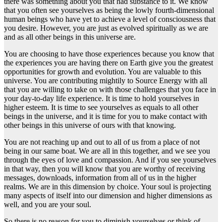
there was something about you that had substance to it. We know
that you often see yourselves as being the lowly fourth-dimensional
human beings who have yet to achieve a level of consciousness that
you desire. However, you are just as evolved spiritually as we are
and as all other beings in this universe are.
You are choosing to have those experiences because you know that
the experiences you are having there on Earth give you the greatest
opportunities for growth and evolution. You are valuable to this
universe. You are contributing mightily to Source Energy with all
that you are willing to take on with those challenges that you face in
your day-to-day life experience. It is time to hold yourselves in
higher esteem. It is time to see yourselves as equals to all other
beings in the universe, and it is time for you to make contact with
other beings in this universe of ours with that knowing.
You are not reaching up and out to all of us from a place of not
being in our same boat. We are all in this together, and we see you
through the eyes of love and compassion. And if you see yourselves
in that way, then you will know that you are worthy of receiving
messages, downloads, information from all of us in the higher
realms. We are in this dimension by choice. Your soul is projecting
many aspects of itself into our dimension and higher dimensions as
well, and you are your soul.
So there is no reason for you to diminish yourselves or think of