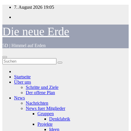
Zum
7. August 2026
19:05
Inhalt
springen
Die neue Erde
5D | Himmel auf Erden
Startseite
Über uns
Schritte und Ziele
Der offene Plan
News
Nachrichten
News fuer Mitglieder
Gruppen
Denkfabrik
Projekte
Ideen