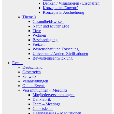
Denken / Visualisieren / Erschaffen
Konzepte im Entwurf
Konzepte in Ausfuehrung
Thema’s
Gesundheidswesen
Natur und Mutter Erde
Tiere
Wohnen
Beschaeftigung
Freizeit
Wissenschaft und Forschung
Universum / Andere Zivilisationen
Bewustseinsentwicklung
Events
Deutschland
Oesterreich
Schweiz
Veranstaltungen
Online Events
Versammlungen – Meetings
Mitgliederversammlungen
Denkfabrik
Team – Meetings
Gebietsleiter
Healingsessies – Meditationen