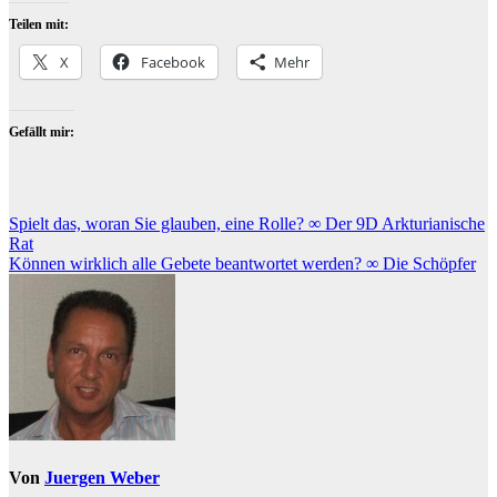
Teilen mit:
X
Facebook
Mehr
Gefällt mir:
Beitragsnavigation
Spielt das, woran Sie glauben, eine Rolle? ∞ Der 9D Arkturianische
Rat
Können wirklich alle Gebete beantwortet werden? ∞ Die Schöpfer
Von
Juergen Weber