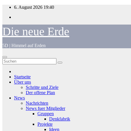
Zum
6. August 2026
19:40
Inhalt
springen
Die neue Erde
5D | Himmel auf Erden
Startseite
Über uns
Schritte und Ziele
Der offene Plan
News
Nachrichten
News fuer Mitglieder
Gruppen
Denkfabrik
Projekte
Ideen