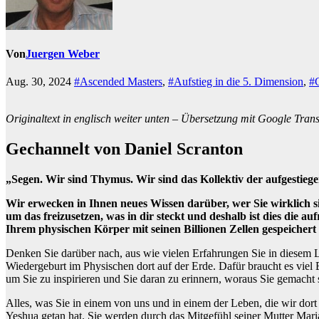
Von
Juergen Weber
Aug. 30, 2024
#Ascended Masters
,
#Aufstieg in die 5. Dimension
,
#
Originaltext in englisch weiter unten – Übersetzung mit Google Transla
Gechannelt von Daniel Scranton
„Segen. Wir sind Thymus. Wir sind das Kollektiv der aufgestiege
Wir erwecken in Ihnen neues Wissen darüber, wer Sie wirklich sind
um das freizusetzen, was in dir steckt und deshalb ist dies die au
Ihrem physischen Körper mit seinen Billionen Zellen gespeichert 
Denken Sie darüber nach, aus wie vielen Erfahrungen Sie in diesem L
Wiedergeburt im Physischen dort auf der Erde. Dafür braucht es vie
um Sie zu inspirieren und Sie daran zu erinnern, woraus Sie gemacht 
Alles, was Sie in einem von uns und in einem der Leben, die wir dort
Yeshua getan hat. Sie werden durch das Mitgefühl seiner Mutter Maria