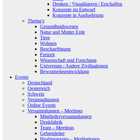
Denken / Visualisieren / Erschaffen
Konzepte im Entwurf
Konzepte in Ausfuehrung
Thema’s
Gesundheidswesen
Natur und Mutter Erde
Tiere
Wohnen
Beschaeftigung
Freizeit
Wissenschaft und Forschung
Universum / Andere Zivilisationen
Bewustseinsentwicklung
Events
Deutschland
Oesterreich
Schweiz
Veranstaltungen
Online Events
Versammlungen – Meetings
Mitgliederversammlungen
Denkfabrik
Team – Meetings
Gebietsleiter
Healingsessies – Meditationen