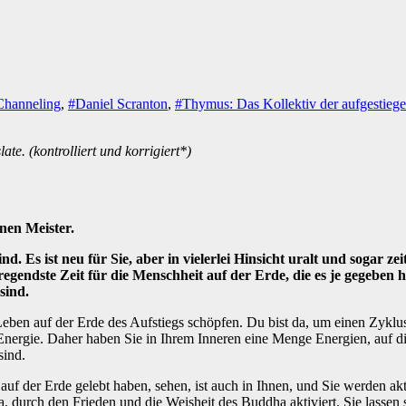
Channeling
,
#Daniel Scranton
,
#Thymus: Das Kollektiv der aufgestieg
te. (kontrolliert und korrigiert*)
nen Meister.
. Es ist neu für Sie, aber in vielerlei Hinsicht uralt und sogar z
fregendste Zeit für die Menschheit auf der Erde, die es je gegeben h
sind.
eben auf der Erde des Aufstiegs schöpfen. Du bist da, um einen Zyklus
l Energie. Daher haben Sie in Ihrem Inneren eine Menge Energien, auf
sind.
 auf der Erde gelebt haben, sehen, ist auch in Ihnen, und Sie werden a
, durch den Frieden und die Weisheit des Buddha aktiviert. Sie lassen 