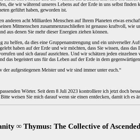
fen, die wir während unseres Lebens auf der Erde in uns selbst finden 
neten geführt haben, geworden ist.
den anderen acht Milliarden Menschen auf Ihrem Planeten etwas erschaf
it seinen Mitmenschen zusammenzuschließen ist genauso kraftvoll, wie u
 und aus denen Sie mehr dieser Energien ziehen können.
ig zu helfen, da dies eine Gruppenanstrengung und ein universeller Aufs
gelebt haben auf der Erde und wir möchten, dass Sie wissen, dass das B
ervorrufen und sich darauf ausrichten. Und wir schätzen jeden einzelne
nd das begeistert uns für das Leben auf der Erde in dem gegenwärtigen
v der aufgestiegenen Meister und wir sind immer unter euch.“
 passenden Wörter. Seit dem 8 Juli 2023 kontrolliere ich jetzt doch bes
n. Bitte weisen Sie mich darauf wenn sie einen entdecken, damit ich e
nity ∞ Thymus: The Collective of Ascende