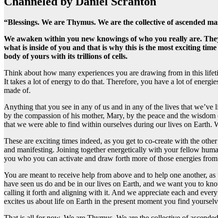
Channeled by Daniel Scranton
“Blessings. We are Thymus. We are the collective of ascended mas
We awaken within you new knowings of who you really are. They a
what is inside of you and that is why this is the most exciting t
body of yours with its trillions of cells.
Think about how many experiences you are drawing from in this lifetim
It takes a lot of energy to do that. Therefore, you have a lot of ener
made of.
Anything that you see in any of us and in any of the lives that we’ve
by the compassion of his mother, Mary, by the peace and the wisdom o
that we were able to find within ourselves during our lives on Earth.
These are exciting times indeed, as you get to co-create with the othe
and manifesting. Joining together energetically with your fellow huma
you who you can activate and draw forth more of those energies from
You are meant to receive help from above and to help one another, as t
have seen us do and be in our lives on Earth, and we want you to know 
calling it forth and aligning with it. And we appreciate each and ever
excites us about life on Earth in the present moment you find yourselve
That is all for now. We are Thymus. We are the collective of ascend