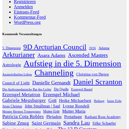
Registrieren
Anmelden
Eintrags-Feed
Kommentar-Feed
WordPress.org
Kommende Veranstaltungen
9D Arcturian Council
Adama
5. Dimension
2026
Arkturianer
Ascended Masters
Asara Adams
Aufstieg in die 5. Dimension
Astrologie
Channeling
Christina von Dreien
Ausserirdisches Leben
Daniel Scranton
Danielle Gernandt
Council of Light
Die Quelle
Der Andromedanische Rat des Lichts
Erzengel Haniel
Erzengel Michael
Erzengel Metatron
Gabriele Meusburger
Gott
Heike Michaelsen
Heilung
Inner Erde
Lynne Rondell
John Smallman | Saul
Jesus Christus
Mutter Maria
Meister Hermes Trismegistos
Mutter Erde
Patricia Cota Robles
Plejaden
Portaltage
Radiant Rose Academy
Sandra Lau
Sabine Zmug
Saint Germain
Silke Schaefer