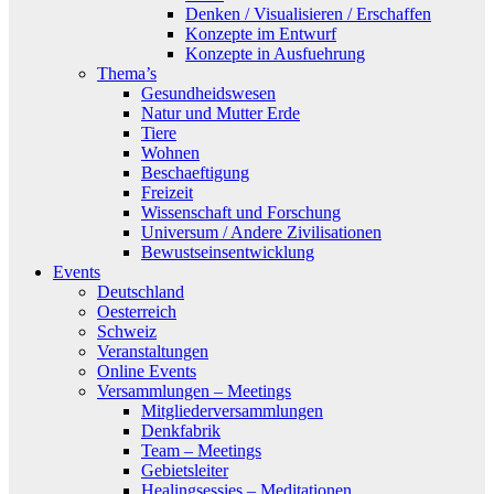
Denken / Visualisieren / Erschaffen
Konzepte im Entwurf
Konzepte in Ausfuehrung
Thema’s
Gesundheidswesen
Natur und Mutter Erde
Tiere
Wohnen
Beschaeftigung
Freizeit
Wissenschaft und Forschung
Universum / Andere Zivilisationen
Bewustseinsentwicklung
Events
Deutschland
Oesterreich
Schweiz
Veranstaltungen
Online Events
Versammlungen – Meetings
Mitgliederversammlungen
Denkfabrik
Team – Meetings
Gebietsleiter
Healingsessies – Meditationen