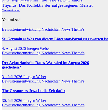
The 12 D Creators
Telos
Sirius
Sonja Ariel von Staden
Thymus: Das Kollektiv der aufgestiegenen Meister
Vanessa Gabor
You missed
Bewustseinsentwicklung
Nachrichten
News
Thema's
St. Germain ∞ Was von diesem Löwentor-Portal zu erwarten ist
4. August 2026
Juergen Weber
Bewustseinsentwicklung
Nachrichten
News
Thema's
Der Arkturianische Rat ∞ Was wird im August 2026
geschehen?
31. Juli 2026
Juergen Weber
Bewustseinsentwicklung
Nachrichten
News
Thema's
The Creators ∞ Jetzt ist die Zeit dafür
30. Juli 2026
Juergen Weber
Bewustseinsentwicklung
Nachrichten
News
Thema's