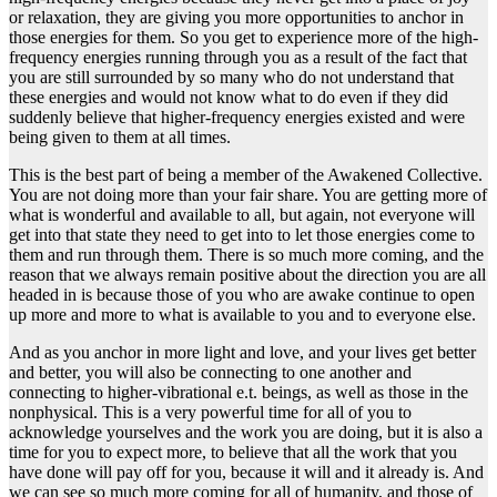
or relaxation, they are giving you more opportunities to anchor in
those energies for them. So you get to experience more of the high-
frequency energies running through you as a result of the fact that
you are still surrounded by so many who do not understand that
these energies and would not know what to do even if they did
suddenly believe that higher-frequency energies existed and were
being given to them at all times.
This is the best part of being a member of the Awakened Collective.
You are not doing more than your fair share. You are getting more of
what is wonderful and available to all, but again, not everyone will
get into that state they need to get into to let those energies come to
them and run through them. There is so much more coming, and the
reason that we always remain positive about the direction you are all
headed in is because those of you who are awake continue to open
up more and more to what is available to you and to everyone else.
And as you anchor in more light and love, and your lives get better
and better, you will also be connecting to one another and
connecting to higher-vibrational e.t. beings, as well as those in the
nonphysical. This is a very powerful time for all of you to
acknowledge yourselves and the work you are doing, but it is also a
time for you to expect more, to believe that all the work that you
have done will pay off for you, because it will and it already is. And
we can see so much more coming for all of humanity, and those of