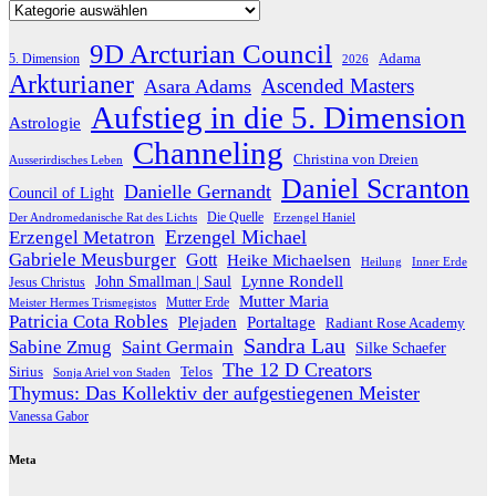
Kategorien
9D Arcturian Council
Adama
5. Dimension
2026
Arkturianer
Ascended Masters
Asara Adams
Aufstieg in die 5. Dimension
Astrologie
Channeling
Christina von Dreien
Ausserirdisches Leben
Daniel Scranton
Danielle Gernandt
Council of Light
Die Quelle
Der Andromedanische Rat des Lichts
Erzengel Haniel
Erzengel Michael
Erzengel Metatron
Gabriele Meusburger
Gott
Heike Michaelsen
Heilung
Inner Erde
Lynne Rondell
John Smallman | Saul
Jesus Christus
Mutter Maria
Meister Hermes Trismegistos
Mutter Erde
Patricia Cota Robles
Plejaden
Portaltage
Radiant Rose Academy
Sandra Lau
Sabine Zmug
Saint Germain
Silke Schaefer
The 12 D Creators
Telos
Sirius
Sonja Ariel von Staden
Thymus: Das Kollektiv der aufgestiegenen Meister
Vanessa Gabor
Meta