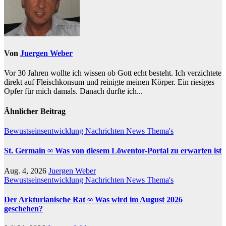
Von
Juergen Weber
Vor 30 Jahren wollte ich wissen ob Gott echt besteht. Ich verzichtete
direkt auf Fleischkonsum und reinigte meinen Körper. Ein riesiges
Opfer für mich damals. Danach durfte ich...
Ähnlicher Beitrag
Bewustseinsentwicklung
Nachrichten
News
Thema's
St. Germain ∞ Was von diesem Löwentor-Portal zu erwarten ist
Aug. 4, 2026
Juergen Weber
Bewustseinsentwicklung
Nachrichten
News
Thema's
Der Arkturianische Rat ∞ Was wird im August 2026
geschehen?