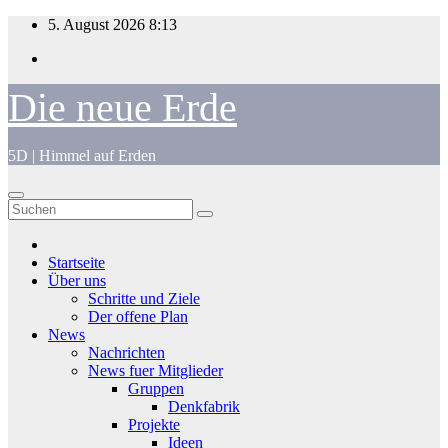
Zum
5. August 2026
8:13
Inhalt
springen
Die neue Erde
5D | Himmel auf Erden
Startseite
Über uns
Schritte und Ziele
Der offene Plan
News
Nachrichten
News fuer Mitglieder
Gruppen
Denkfabrik
Projekte
Ideen