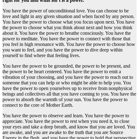
right for you and what isn’t is a power.
You have the power of unconditional love. You can choose to be
love and light in any given situation and when faced by any person.
You have the power to choose what you focus upon next. You have
the power to choose what you think about next and how you think
about it. You have the power to breathe consciously. You have the
power to meditate. You have the power to connect with those that
you feel in high resonance with. You have the power to choose how
you want to feel, and you have the power to dive deep within
yourself to find where that feeling lives.
You have the power to be grounded, the power to be present, and
the power to be heart centered. You have the power to emit a
vibration of your choosing, and you have the power to reach out to
someone that you can help or who might be able to help you. You
have the power to open yourselves up to receive from nonphysical
beings and collectives all that you have coming to you. You have the
power to absorb the warmth of your sun. You have the power to
connect to the core of Mother Earth.
You have the power to observe and learn. You have the power to
appreciate. You have the power to rest when you need it, to close
your eyes and take a deep breath, and know that you are loved. You
are awake, and you are awake to the truth that you are Source
Energy in the flesh, and you have the power to hold that perspective