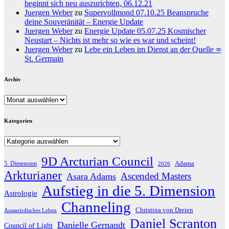
beginnt sich neu auszurichten, 06.12.21
Juergen Weber
zu
Supervollmond 07.10.25 Beanspruche
deine Souveränität – Energie Update
Juergen Weber
zu
Energie Update 05.07.25 Kosmischer
Neustart – Nichts ist mehr so wie es war und scheint!
Juergen Weber
zu
Lebe ein Leben im Dienst an der Quelle ∞
St. Germain
Archiv
Archiv
Kategorien
Kategorien
9D Arcturian Council
Adama
5. Dimension
2026
Arkturianer
Ascended Masters
Asara Adams
Aufstieg in die 5. Dimension
Astrologie
Channeling
Christina von Dreien
Ausserirdisches Leben
Daniel Scranton
Danielle Gernandt
Council of Light