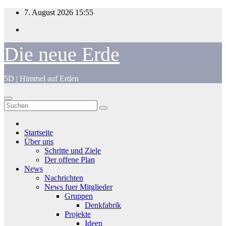
Zum
7. August 2026
15:55
Inhalt
springen
Die neue Erde
5D | Himmel auf Erden
Startseite
Über uns
Schritte und Ziele
Der offene Plan
News
Nachrichten
News fuer Mitglieder
Gruppen
Denkfabrik
Projekte
Ideen