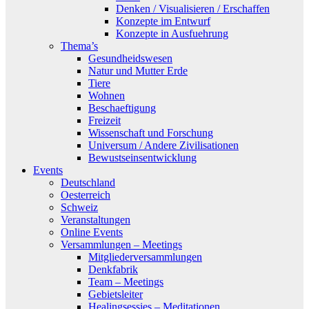
Denken / Visualisieren / Erschaffen
Konzepte im Entwurf
Konzepte in Ausfuehrung
Thema’s
Gesundheidswesen
Natur und Mutter Erde
Tiere
Wohnen
Beschaeftigung
Freizeit
Wissenschaft und Forschung
Universum / Andere Zivilisationen
Bewustseinsentwicklung
Events
Deutschland
Oesterreich
Schweiz
Veranstaltungen
Online Events
Versammlungen – Meetings
Mitgliederversammlungen
Denkfabrik
Team – Meetings
Gebietsleiter
Healingsessies – Meditationen