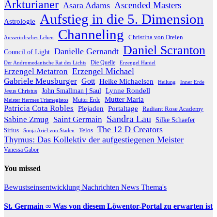
Arkturianer
Ascended Masters
Asara Adams
Aufstieg in die 5. Dimension
Astrologie
Channeling
Christina von Dreien
Ausserirdisches Leben
Daniel Scranton
Danielle Gernandt
Council of Light
Die Quelle
Der Andromedanische Rat des Lichts
Erzengel Haniel
Erzengel Michael
Erzengel Metatron
Gabriele Meusburger
Gott
Heike Michaelsen
Heilung
Inner Erde
Lynne Rondell
John Smallman | Saul
Jesus Christus
Mutter Maria
Meister Hermes Trismegistos
Mutter Erde
Patricia Cota Robles
Plejaden
Portaltage
Radiant Rose Academy
Sandra Lau
Sabine Zmug
Saint Germain
Silke Schaefer
The 12 D Creators
Telos
Sirius
Sonja Ariel von Staden
Thymus: Das Kollektiv der aufgestiegenen Meister
Vanessa Gabor
You missed
Bewustseinsentwicklung
Nachrichten
News
Thema's
St. Germain ∞ Was von diesem Löwentor-Portal zu erwarten ist