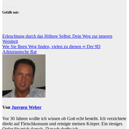
Gefällt mir:
Beitragsnavigation
Erleuchtung durch das Höhere Selbst: Dein Weg zur inneren
Weisheit
Wie Sie Ihren Weg finden, vielen zu dienen ∞ Der 9D
Arkturianische Rat
Von
Juergen Weber
Vor 30 Jahren wollte ich wissen ob Gott echt besteht. Ich verzichtete
direkt auf Fleischkonsum und reinigte meinen Körper. Ein riesiges
Opfer für mich damals. Danach durfte ich...