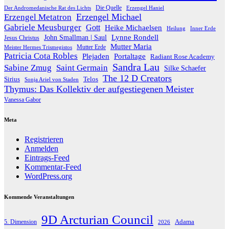
Die Quelle
Der Andromedanische Rat des Lichts
Erzengel Haniel
Erzengel Michael
Erzengel Metatron
Gabriele Meusburger
Gott
Heike Michaelsen
Heilung
Inner Erde
Lynne Rondell
John Smallman | Saul
Jesus Christus
Mutter Maria
Meister Hermes Trismegistos
Mutter Erde
Patricia Cota Robles
Plejaden
Portaltage
Radiant Rose Academy
Sandra Lau
Sabine Zmug
Saint Germain
Silke Schaefer
The 12 D Creators
Telos
Sirius
Sonja Ariel von Staden
Thymus: Das Kollektiv der aufgestiegenen Meister
Vanessa Gabor
Meta
Registrieren
Anmelden
Eintrags-Feed
Kommentar-Feed
WordPress.org
Kommende Veranstaltungen
9D Arcturian Council
Adama
5. Dimension
2026