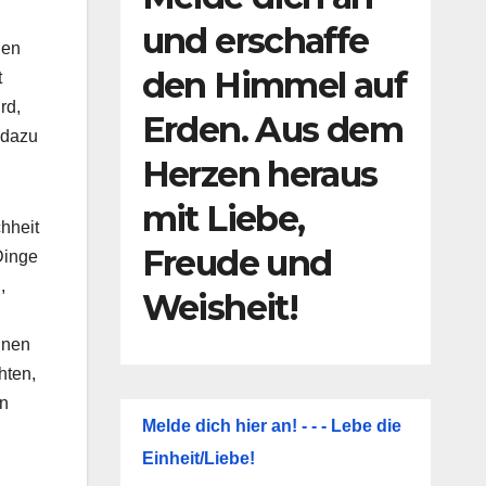
und erschaffe
den
den Himmel auf
t
rd,
Erden. Aus dem
 dazu
Herzen heraus
mit Liebe,
hheit
Freude und
Dinge
,
Weisheit!
nnen
hten,
en
Melde dich hier an! - - - Lebe die
Einheit/Liebe!