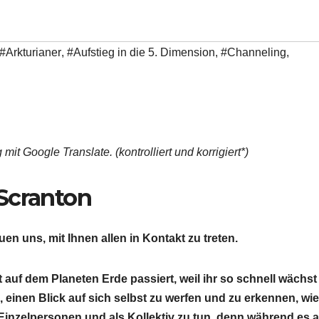
#Arkturianer
,
#Aufstieg in die 5. Dimension
,
#Channeling
,
mit Google Translate. (kontrolliert und korrigiert*)
Scranton
uen uns, mit Ihnen allen in Kontakt zu treten.
 auf dem Planeten Erde passiert, weil ihr so ​​schnell wächs
, einen Blick auf sich selbst zu werfen und zu erkennen, wie
 Einzelpersonen und als Kollektiv zu tun, denn während es a