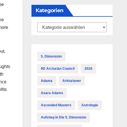
be
Kategorien
he
Kategorien
 more
ut.
5. Dimension
oughts
9D Arcturian Council
2026
th
Adama
Arkturianer
ence
fits
Asara Adams
Ascended Masters
Astrologie
Aufstieg In Die 5. Dimension