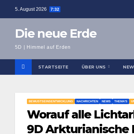
Zum
5. August 2026
7:32
Inhalt
springen
Die neue Erde
5D | Himmel auf Erden
STARTSEITE
ÜBER UNS
NE
BEWUSTSEINSENTWICKLUNG
NACHRICHTEN
NEWS
THEMA'S
U
Worauf alle Lichtar
9D Arkturianische 