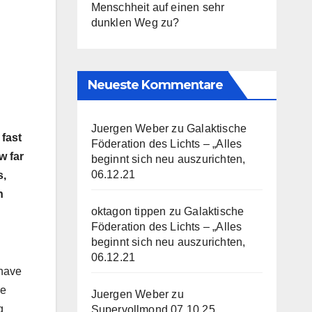
Menschheit auf einen sehr
dunklen Weg zu?
Neueste Kommentare
Juergen Weber
zu
Galaktische
 fast
Föderation des Lichts – „Alles
w far
beginnt sich neu auszurichten,
06.12.21
s,
n
oktagon tippen
zu
Galaktische
Föderation des Lichts – „Alles
beginnt sich neu auszurichten,
06.12.21
 have
re
Juergen Weber
zu
g
Supervollmond 07.10.25