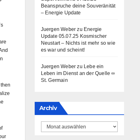
Beanspruche deine Souveränität
– Energie Update
’s
Juergen Weber
zu
Energie
Update 05.07.25 Kosmischer
are
Neustart – Nichts ist mehr so wie
es war und scheint!
 And
on
Juergen Weber
zu
Lebe ein
Leben im Dienst an der Quelle ∞
St. Germain
 then
alize
he
Archiv
Archiv
of
our