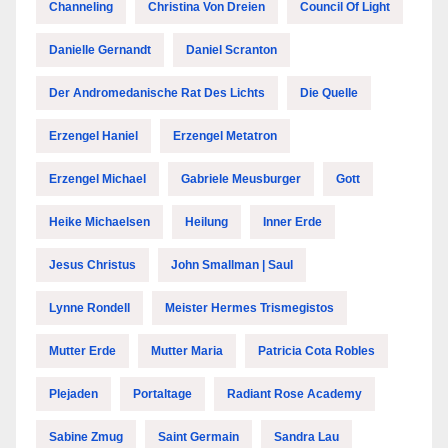
Channeling
Christina Von Dreien
Council Of Light
Danielle Gernandt
Daniel Scranton
Der Andromedanische Rat Des Lichts
Die Quelle
Erzengel Haniel
Erzengel Metatron
Erzengel Michael
Gabriele Meusburger
Gott
Heike Michaelsen
Heilung
Inner Erde
Jesus Christus
John Smallman | Saul
Lynne Rondell
Meister Hermes Trismegistos
Mutter Erde
Mutter Maria
Patricia Cota Robles
Plejaden
Portaltage
Radiant Rose Academy
Sabine Zmug
Saint Germain
Sandra Lau