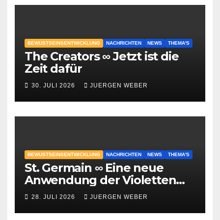
BEWUSTSEINSENTWICKLUNG
NACHRICHTEN
NEWS
THEMA'S
The Creators ∞ Jetzt ist die
Zeit dafür
30. JULI 2026
JUERGEN WEBER
BEWUSTSEINSENTWICKLUNG
NACHRICHTEN
NEWS
THEMA'S
St. Germain ∞ Eine neue
Anwendung der Violetten
Flamme
28. JULI 2026
JUERGEN WEBER