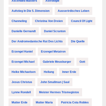
Ascended Masters
Astrologie
Aufstieg In Die 5. Dimension
Ausserirdisches Leben
Channeling
Christina Von Dreien
Council Of Light
Danielle Gernandt
Daniel Scranton
Der Andromedanische Rat Des Lichts
Die Quelle
Erzengel Haniel
Erzengel Metatron
Erzengel Michael
Gabriele Meusburger
Gott
Heike Michaelsen
Heilung
Inner Erde
Jesus Christus
John Smallman | Saul
Lynne Rondell
Meister Hermes Trismegistos
Mutter Erde
Mutter Maria
Patricia Cota Robles