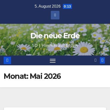
Zum
5. August 2026
0:13
Inhalt
springen
Die neue Erde
5D | Himmel auf Erden
Monat:
Mai 2026