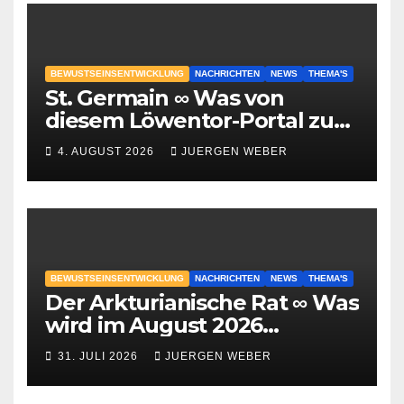
BEWUSTSEINSENTWICKLUNG
NACHRICHTEN
NEWS
THEMA'S
St. Germain ∞ Was von
diesem Löwentor-Portal zu
erwarten ist
4. AUGUST 2026
JUERGEN WEBER
BEWUSTSEINSENTWICKLUNG
NACHRICHTEN
NEWS
THEMA'S
Der Arkturianische Rat ∞ Was
wird im August 2026
geschehen?
31. JULI 2026
JUERGEN WEBER