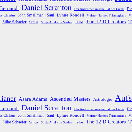
Daniel Scranton
 Gernandt
Die
Der Andromedanische Rat des Lichts
Lynne Rondell
John Smallman | Saul
us Christus
Meister Hermes Trismegistos
Mu
The 12 D Creators
T
Silke Schaefer
Telos
Sirius
Sonja Ariel von Staden
Aufs
rianer
Ascended Masters
Asara Adams
Astrologie
Daniel Scranton
 Gernandt
Die
Der Andromedanische Rat des Lichts
Lynne Rondell
John Smallman | Saul
us Christus
Meister Hermes Trismegistos
Mu
The 12 D Creators
T
Silke Schaefer
Telos
Sirius
Sonja Ariel von Staden