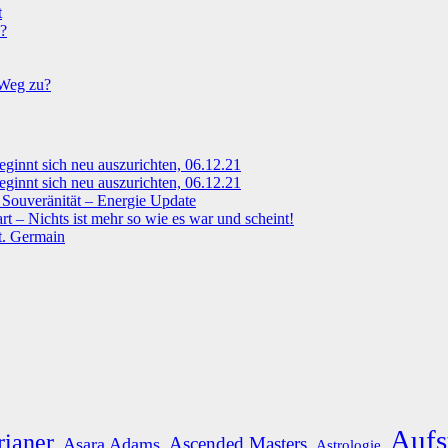
t
n?
 Weg zu?
eginnt sich neu auszurichten, 06.12.21
eginnt sich neu auszurichten, 06.12.21
Souveränität – Energie Update
 – Nichts ist mehr so wie es war und scheint!
t. Germain
Aufs
rianer
Ascended Masters
Asara Adams
Astrologie