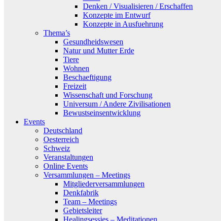
Denken / Visualisieren / Erschaffen
Konzepte im Entwurf
Konzepte in Ausfuehrung
Thema’s
Gesundheidswesen
Natur und Mutter Erde
Tiere
Wohnen
Beschaeftigung
Freizeit
Wissenschaft und Forschung
Universum / Andere Zivilisationen
Bewustseinsentwicklung
Events
Deutschland
Oesterreich
Schweiz
Veranstaltungen
Online Events
Versammlungen – Meetings
Mitgliederversammlungen
Denkfabrik
Team – Meetings
Gebietsleiter
Healingsessies – Meditationen