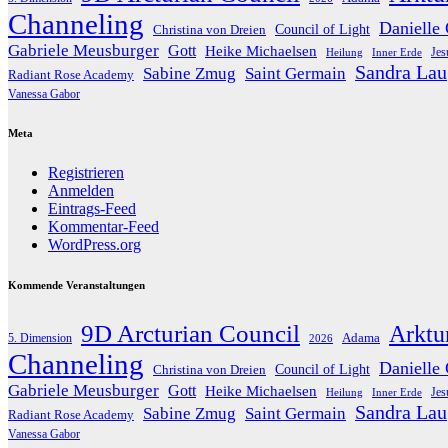
Channeling
Danielle
Christina von Dreien
Council of Light
Gabriele Meusburger
Gott
Heike Michaelsen
Jes
Heilung
Inner Erde
Sandra Lau
Sabine Zmug
Saint Germain
Radiant Rose Academy
Vanessa Gabor
Meta
Registrieren
Anmelden
Eintrags-Feed
Kommentar-Feed
WordPress.org
Kommende Veranstaltungen
9D Arcturian Council
Arktu
Adama
5. Dimension
2026
Channeling
Danielle
Christina von Dreien
Council of Light
Gabriele Meusburger
Gott
Heike Michaelsen
Jes
Heilung
Inner Erde
Sandra Lau
Sabine Zmug
Saint Germain
Radiant Rose Academy
Vanessa Gabor