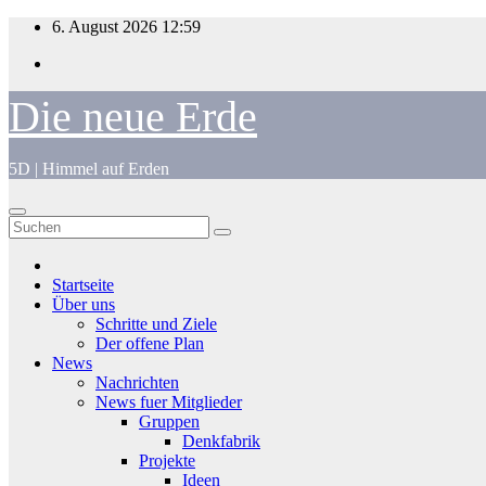
Zum
6. August 2026
12:59
Inhalt
springen
Die neue Erde
5D | Himmel auf Erden
Startseite
Über uns
Schritte und Ziele
Der offene Plan
News
Nachrichten
News fuer Mitglieder
Gruppen
Denkfabrik
Projekte
Ideen