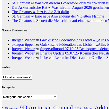
St. Germain ∞ Was von diesem Löwentor-Portal zu erwarten is
Der Arkturianische Rat ∞ Was wird im August 2026 geschehe
The Creators ∞ Jetzt ist die Zeit dafür
St. Germain ∞ Eine neue Anwendung der Violetten Flamme
The Creators ∞ Steuert die Menschheit auf einen sehr dunklen
Neueste Kommentare
Juergen Weber
zu
Galaktische Föderation des Lichts – „Alles b
oktagon tippen
zu
Galaktische Föderation des Lichts – „Alles b
Juergen Weber
zu
Supervollmond 07.10.25 Beanspruche deine 
Juergen Weber
zu
Energie Update 05.07.25 Kosmischer Neustart
Juergen Weber
zu
Lebe ein Leben im Dienst an der Quelle ∞ S
Archiv
Archiv
Kategorien
Kategorien
9D Arcturian Council
Arktu
Adama
5. Dimension
2026