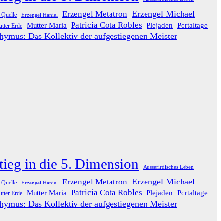
Erzengel Michael
Erzengel Metatron
 Quelle
Erzengel Haniel
Patricia Cota Robles
Mutter Maria
Plejaden
Portaltage
tter Erde
hymus: Das Kollektiv der aufgestiegenen Meister
tieg in die 5. Dimension
Ausserirdisches Leben
Erzengel Michael
Erzengel Metatron
 Quelle
Erzengel Haniel
Patricia Cota Robles
Mutter Maria
Plejaden
Portaltage
tter Erde
hymus: Das Kollektiv der aufgestiegenen Meister