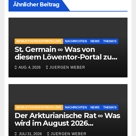
Ähnlicher Beitrag
BEWUSTSEINSENTWICKLUNG
NACHRICHTEN
NEWS
THEMA'S
St. Germain ∞ Was von
diesem Löwentor-Portal zu
erwarten ist
AUG. 4, 2026
JUERGEN WEBER
BEWUSTSEINSENTWICKLUNG
NACHRICHTEN
NEWS
THEMA'S
Der Arkturianische Rat ∞ Was
wird im August 2026
geschehen?
JULI 31, 2026
JUERGEN WEBER