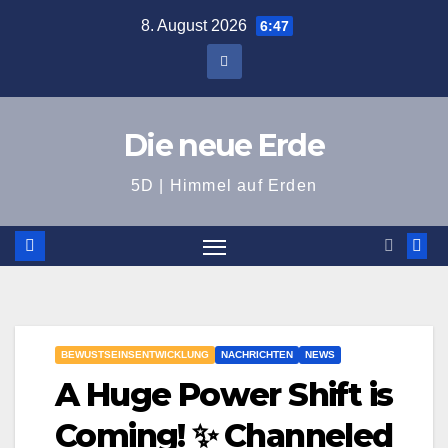
Zum
8. August 2026
6:47
Inhalt
springen
Die neue Erde
5D | Himmel auf Erden
BEWUSTSEINSENTWICKLUNG
NACHRICHTEN
NEWS
A Huge Power Shift is
Coming! ✨ Channeled