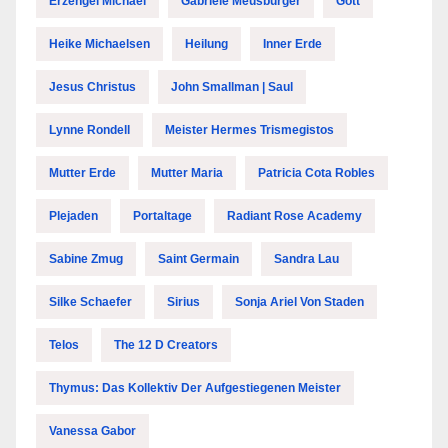
Erzengel Michael
Gabriele Meusburger
Gott
Heike Michaelsen
Heilung
Inner Erde
Jesus Christus
John Smallman | Saul
Lynne Rondell
Meister Hermes Trismegistos
Mutter Erde
Mutter Maria
Patricia Cota Robles
Plejaden
Portaltage
Radiant Rose Academy
Sabine Zmug
Saint Germain
Sandra Lau
Silke Schaefer
Sirius
Sonja Ariel Von Staden
Telos
The 12 D Creators
Thymus: Das Kollektiv Der Aufgestiegenen Meister
Vanessa Gabor