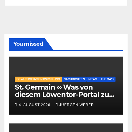
You missed
BEWUSTSEINSENTWICKLUNG
NACHRICHTEN
NEWS
THEMA'S
St. Germain ∞ Was von
diesem Löwentor-Portal zu
erwarten ist
4. AUGUST 2026
JUERGEN WEBER