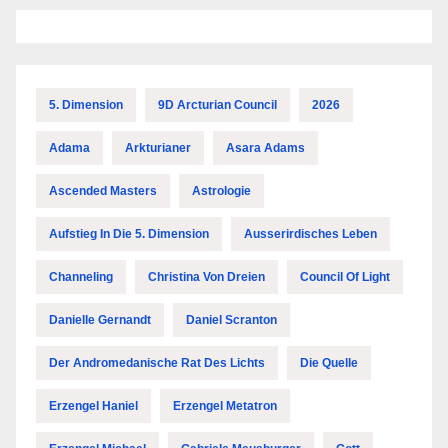
5. Dimension
9D Arcturian Council
2026
Adama
Arkturianer
Asara Adams
Ascended Masters
Astrologie
Aufstieg In Die 5. Dimension
Ausserirdisches Leben
Channeling
Christina Von Dreien
Council Of Light
Danielle Gernandt
Daniel Scranton
Der Andromedanische Rat Des Lichts
Die Quelle
Erzengel Haniel
Erzengel Metatron