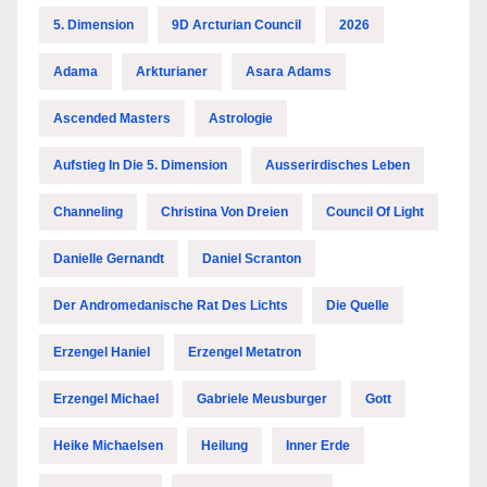
5. Dimension
9D Arcturian Council
2026
Adama
Arkturianer
Asara Adams
Ascended Masters
Astrologie
Aufstieg In Die 5. Dimension
Ausserirdisches Leben
Channeling
Christina Von Dreien
Council Of Light
Danielle Gernandt
Daniel Scranton
Der Andromedanische Rat Des Lichts
Die Quelle
Erzengel Haniel
Erzengel Metatron
Erzengel Michael
Gabriele Meusburger
Gott
Heike Michaelsen
Heilung
Inner Erde