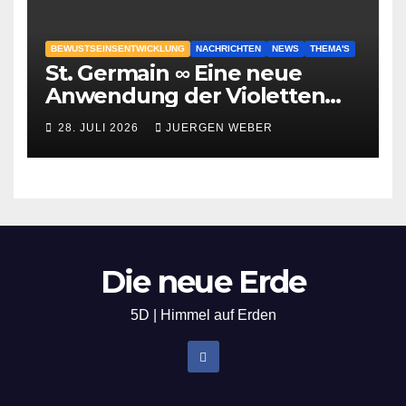
BEWUSTSEINSENTWICKLUNG
NACHRICHTEN
NEWS
THEMA'S
St. Germain ∞ Eine neue
Anwendung der Violetten
Flamme
28. JULI 2026
JUERGEN WEBER
Die neue Erde
5D | Himmel auf Erden