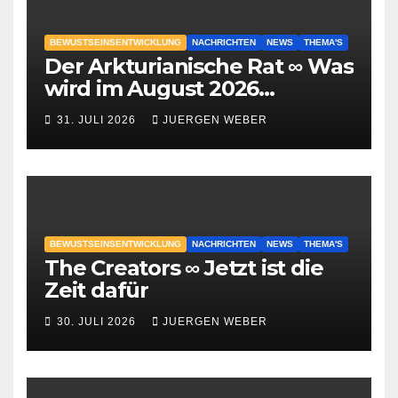
BEWUSTSEINSENTWICKLUNG
NACHRICHTEN
NEWS
THEMA'S
Der Arkturianische Rat ∞ Was
wird im August 2026
geschehen?
31. JULI 2026
JUERGEN WEBER
BEWUSTSEINSENTWICKLUNG
NACHRICHTEN
NEWS
THEMA'S
The Creators ∞ Jetzt ist die
Zeit dafür
30. JULI 2026
JUERGEN WEBER