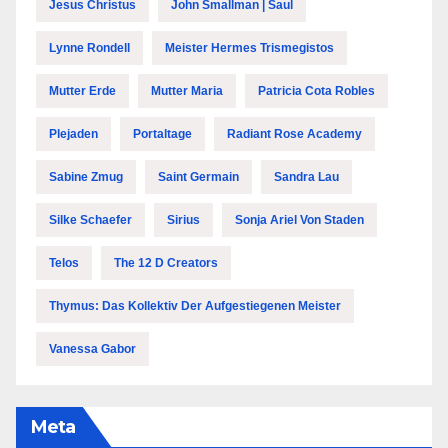
Jesus Christus
John Smallman | Saul
Lynne Rondell
Meister Hermes Trismegistos
Mutter Erde
Mutter Maria
Patricia Cota Robles
Plejaden
Portaltage
Radiant Rose Academy
Sabine Zmug
Saint Germain
Sandra Lau
Silke Schaefer
Sirius
Sonja Ariel Von Staden
Telos
The 12 D Creators
Thymus: Das Kollektiv Der Aufgestiegenen Meister
Vanessa Gabor
Meta