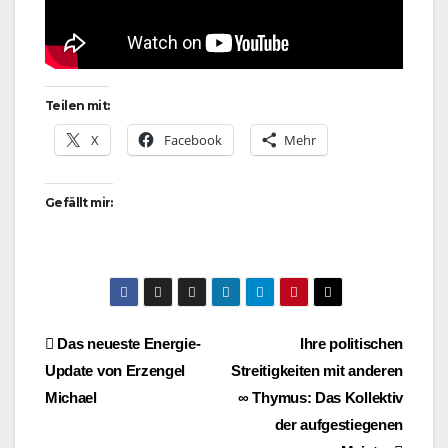
Teilen mit:
X
Facebook
Mehr
Gefällt mir:
Beitragsnavigation
Das neueste Energie-
Ihre politischen
Update von Erzengel
Streitigkeiten mit anderen
Michael
∞ Thymus: Das Kollektiv
der aufgestiegenen