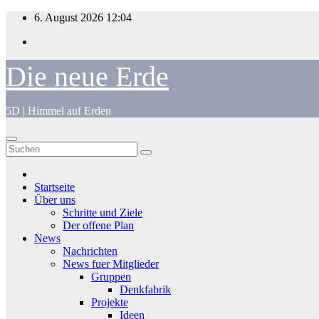
Zum
6. August 2026
12:04
Inhalt
springen
Die neue Erde
5D | Himmel auf Erden
Startseite
Über uns
Schritte und Ziele
Der offene Plan
News
Nachrichten
News fuer Mitglieder
Gruppen
Denkfabrik
Projekte
Ideen