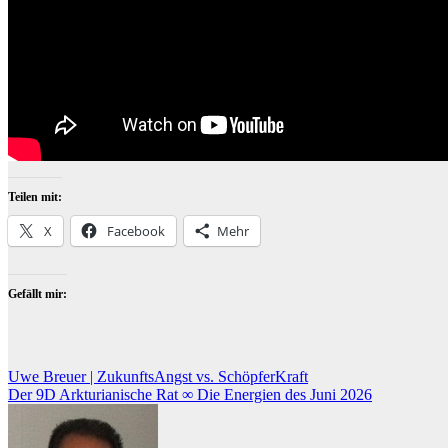
Teilen mit:
X
Facebook
Mehr
Gefällt mir:
Beitragsnavigation
Uwe Breuer | ZukunftsAngst vs. SchöpferKraft
Der 9D Arkturianische Rat ∞ Die Energien des Juni 2026