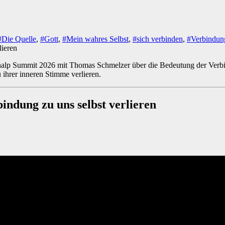
#Die Quelle
,
#Gott
,
#Mein wahres Selbst
,
#sich verbinden
,
#Verbindun
nalp Summit 2026 mit Thomas Schmelzer über die Bedeutung der Verbindu
 ihrer inneren Stimme verlieren.
indung zu uns selbst verlieren