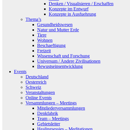
Denken / Visualisieren / Erschaffen
Konzepte im Entwurf
Konzepte in Ausfuehrung
Thema’s
Gesundheidswesen
Natur und Mutter Erde
Tiere
Wohnen
Beschaeftigung
Freizeit
Wissenschaft und Forschung
Universum / Andere Zivilisationen
Bewustseinsentwicklung
Events
Deutschland
Oesterreich
Schweiz
Veranstaltungen
Online Events
Versammlungen – Meetings
Mitgliederversammlungen
Denkfabrik
Team – Meetings
Gebietsleiter
Healingsessies – Meditationen