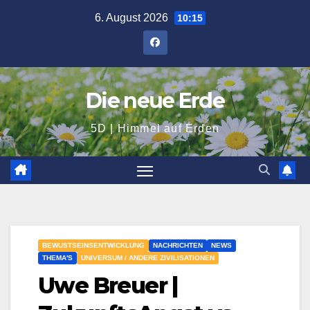
Zum
6. August 2026
10:15
Inhalt
springen
Die neue Erde
5D | Himmel auf Erden
BEWUSTSEINSENTWICKLUNG
NACHRICHTEN
NEWS
THEMA'S
UNIVERSUM / ANDERE ZIVILISATIONEN
Uwe Breuer |