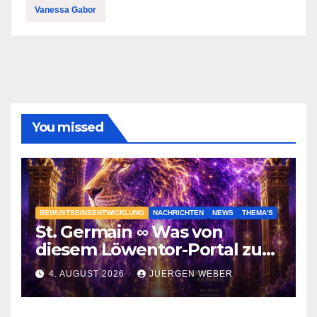
Vanessa Gabor
You missed
BEWUSTSEINSENTWICKLUNG
NACHRICHTEN
NEWS
THEMA'S
St. Germain ∞ Was von
diesem Löwentor-Portal zu
erwarten ist
4. AUGUST 2026
JUERGEN WEBER