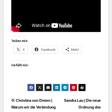
Teilen mit:
X
Facebook
Mehr
Gefällt mir:
Beitragsnavigation
Christina von Dreien |
Sandra Lau | Die neue
Warum wir die Verbindung
Ordnung des