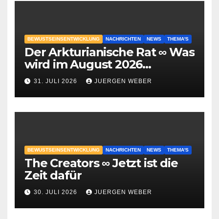
BEWUSTSEINSENTWICKLUNG
NACHRICHTEN
NEWS
THEMA'S
Der Arkturianische Rat ∞ Was
wird im August 2026
geschehen?
31. JULI 2026
JUERGEN WEBER
BEWUSTSEINSENTWICKLUNG
NACHRICHTEN
NEWS
THEMA'S
The Creators ∞ Jetzt ist die
Zeit dafür
30. JULI 2026
JUERGEN WEBER