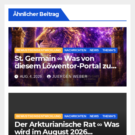
Ähnlicher Beitrag
BEWUSTSEINSENTWICKLUNG
NACHRICHTEN
NEWS
THEMA'S
St. Germain ∞ Was von
diesem Löwentor-Portal zu
erwarten ist
AUG. 4, 2026
JUERGEN WEBER
BEWUSTSEINSENTWICKLUNG
NACHRICHTEN
NEWS
THEMA'S
Der Arkturianische Rat ∞ Was
wird im August 2026