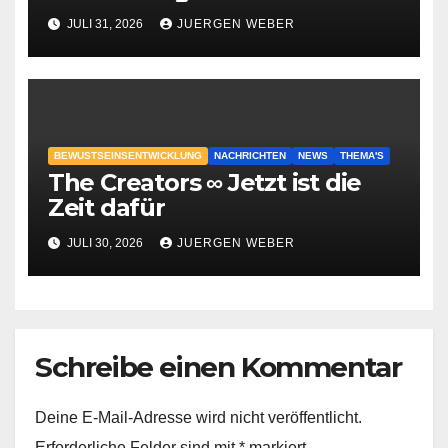
geschehen?
JULI 31, 2026
JUERGEN WEBER
BEWUSTSEINSENTWICKLUNG
NACHRICHTEN
NEWS
THEMA'S
The Creators ∞ Jetzt ist die
Zeit dafür
JULI 30, 2026
JUERGEN WEBER
Schreibe einen Kommentar
Deine E-Mail-Adresse wird nicht veröffentlicht.
Erforderliche Felder sind mit
*
markiert