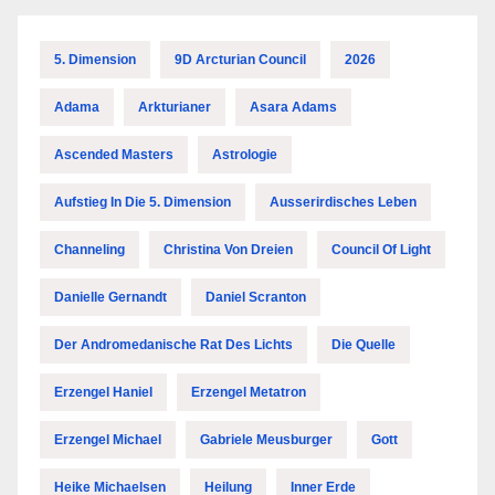
5. Dimension
9D Arcturian Council
2026
Adama
Arkturianer
Asara Adams
Ascended Masters
Astrologie
Aufstieg In Die 5. Dimension
Ausserirdisches Leben
Channeling
Christina Von Dreien
Council Of Light
Danielle Gernandt
Daniel Scranton
Der Andromedanische Rat Des Lichts
Die Quelle
Erzengel Haniel
Erzengel Metatron
Erzengel Michael
Gabriele Meusburger
Gott
Heike Michaelsen
Heilung
Inner Erde