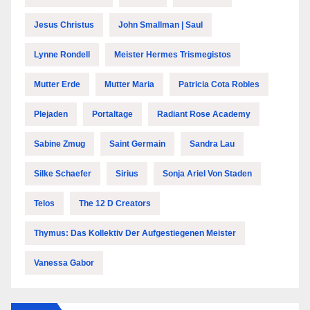
Jesus Christus
John Smallman | Saul
Lynne Rondell
Meister Hermes Trismegistos
Mutter Erde
Mutter Maria
Patricia Cota Robles
Plejaden
Portaltage
Radiant Rose Academy
Sabine Zmug
Saint Germain
Sandra Lau
Silke Schaefer
Sirius
Sonja Ariel Von Staden
Telos
The 12 D Creators
Thymus: Das Kollektiv Der Aufgestiegenen Meister
Vanessa Gabor