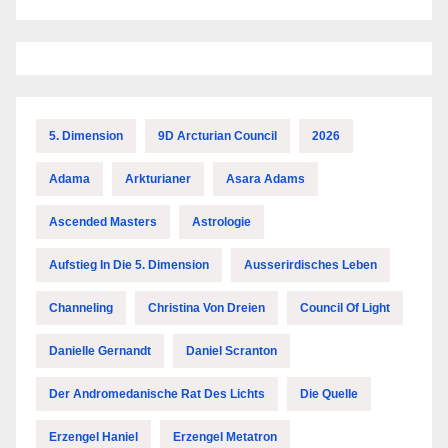
5. Dimension
9D Arcturian Council
2026
Adama
Arkturianer
Asara Adams
Ascended Masters
Astrologie
Aufstieg In Die 5. Dimension
Ausserirdisches Leben
Channeling
Christina Von Dreien
Council Of Light
Danielle Gernandt
Daniel Scranton
Der Andromedanische Rat Des Lichts
Die Quelle
Erzengel Haniel
Erzengel Metatron