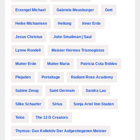
Erzengel Michael
Gabriele Meusburger
Gott
Heike Michaelsen
Heilung
Inner Erde
Jesus Christus
John Smallman | Saul
Lynne Rondell
Meister Hermes Trismegistos
Mutter Erde
Mutter Maria
Patricia Cota Robles
Plejaden
Portaltage
Radiant Rose Academy
Sabine Zmug
Saint Germain
Sandra Lau
Silke Schaefer
Sirius
Sonja Ariel Von Staden
Telos
The 12 D Creators
Thymus: Das Kollektiv Der Aufgestiegenen Meister