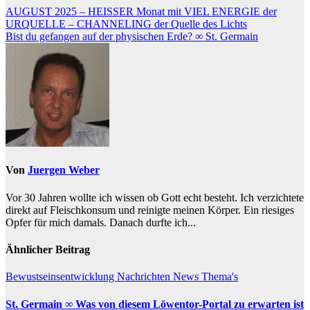
Beitragsnavigation
AUGUST 2025 – HEISSER Monat mit VIEL ENERGIE der
URQUELLE – CHANNELING der Quelle des Lichts
Bist du gefangen auf der physischen Erde? ∞ St. Germain
Von
Juergen Weber
Vor 30 Jahren wollte ich wissen ob Gott echt besteht. Ich verzichtete
direkt auf Fleischkonsum und reinigte meinen Körper. Ein riesiges
Opfer für mich damals. Danach durfte ich...
Ähnlicher Beitrag
Bewustseinsentwicklung
Nachrichten
News
Thema's
St. Germain ∞ Was von diesem Löwentor-Portal zu erwarten ist