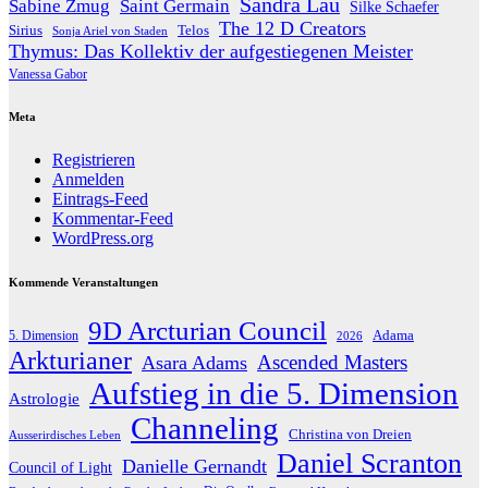
Sandra Lau
Sabine Zmug
Saint Germain
Silke Schaefer
The 12 D Creators
Telos
Sirius
Sonja Ariel von Staden
Thymus: Das Kollektiv der aufgestiegenen Meister
Vanessa Gabor
Meta
Registrieren
Anmelden
Eintrags-Feed
Kommentar-Feed
WordPress.org
Kommende Veranstaltungen
9D Arcturian Council
Adama
5. Dimension
2026
Arkturianer
Ascended Masters
Asara Adams
Aufstieg in die 5. Dimension
Astrologie
Channeling
Christina von Dreien
Ausserirdisches Leben
Daniel Scranton
Danielle Gernandt
Council of Light