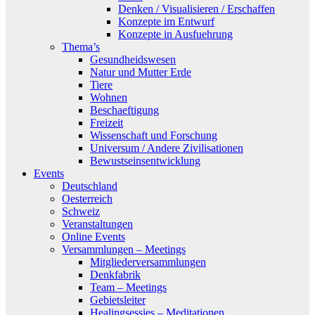
Denken / Visualisieren / Erschaffen
Konzepte im Entwurf
Konzepte in Ausfuehrung
Thema’s
Gesundheidswesen
Natur und Mutter Erde
Tiere
Wohnen
Beschaeftigung
Freizeit
Wissenschaft und Forschung
Universum / Andere Zivilisationen
Bewustseinsentwicklung
Events
Deutschland
Oesterreich
Schweiz
Veranstaltungen
Online Events
Versammlungen – Meetings
Mitgliederversammlungen
Denkfabrik
Team – Meetings
Gebietsleiter
Healingsessies – Meditationen