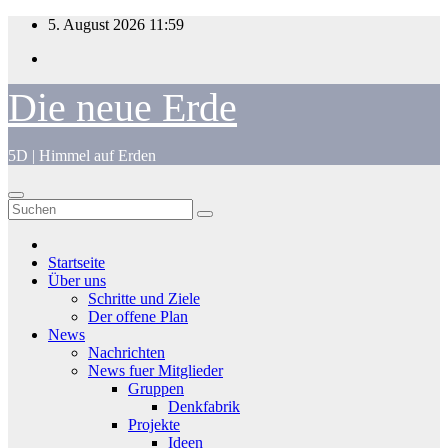
Zum
5. August 2026
11:59
Inhalt
springen
Die neue Erde
5D | Himmel auf Erden
Startseite
Über uns
Schritte und Ziele
Der offene Plan
News
Nachrichten
News fuer Mitglieder
Gruppen
Denkfabrik
Projekte
Ideen