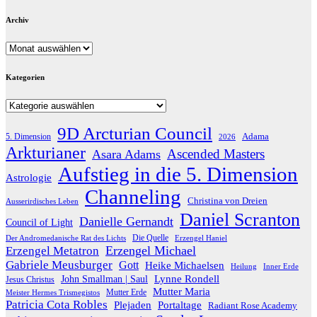
Archiv
Archiv
Kategorien
Kategorien
9D Arcturian Council
Adama
5. Dimension
2026
Arkturianer
Ascended Masters
Asara Adams
Aufstieg in die 5. Dimension
Astrologie
Channeling
Christina von Dreien
Ausserirdisches Leben
Daniel Scranton
Danielle Gernandt
Council of Light
Die Quelle
Der Andromedanische Rat des Lichts
Erzengel Haniel
Erzengel Michael
Erzengel Metatron
Gabriele Meusburger
Gott
Heike Michaelsen
Heilung
Inner Erde
Lynne Rondell
John Smallman | Saul
Jesus Christus
Mutter Maria
Meister Hermes Trismegistos
Mutter Erde
Patricia Cota Robles
Plejaden
Portaltage
Radiant Rose Academy