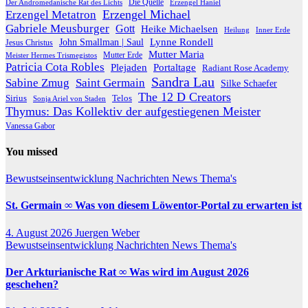
Die Quelle
Der Andromedanische Rat des Lichts
Erzengel Haniel
Erzengel Michael
Erzengel Metatron
Gabriele Meusburger
Gott
Heike Michaelsen
Heilung
Inner Erde
Lynne Rondell
John Smallman | Saul
Jesus Christus
Mutter Maria
Meister Hermes Trismegistos
Mutter Erde
Patricia Cota Robles
Plejaden
Portaltage
Radiant Rose Academy
Sandra Lau
Sabine Zmug
Saint Germain
Silke Schaefer
The 12 D Creators
Telos
Sirius
Sonja Ariel von Staden
Thymus: Das Kollektiv der aufgestiegenen Meister
Vanessa Gabor
You missed
Bewustseinsentwicklung
Nachrichten
News
Thema's
St. Germain ∞ Was von diesem Löwentor-Portal zu erwarten ist
4. August 2026
Juergen Weber
Bewustseinsentwicklung
Nachrichten
News
Thema's
Der Arkturianische Rat ∞ Was wird im August 2026
geschehen?