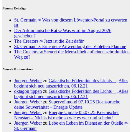
Neueste Beiträge
St. Germain ∞ Was von diesem Löwentor-Portal zu erwarten
ist
Der Arkturianische Rat ∞ Was wird im August 2026
geschehen?
The Creators ∞ Jetzt ist die Zeit dafür
St. Germain ∞ Eine neue Anwendung der Violetten Flamme
The Creators ∞ Steuert die Menschheit auf einen sehr dunklen
Weg zu?
Neueste Kommentare
Juergen Weber
zu
Galaktische Föderation des Lichts – „Alles
beginnt sich neu auszurichten, 06.12.21
oktagon tippen
zu
Galaktische Föderation des Lichts – „Alles
beginnt sich neu auszurichten, 06.12.21
Juergen Weber
zu
Supervollmond 07.10.25 Beanspruche
deine Souveränität – Energie Update
Juergen Weber
zu
Energie Update 05.07.25 Kosmischer
Neustart – Nichts ist mehr so wie es war und scheint!
Juergen Weber
zu
Lebe ein Leben im Dienst an der Quelle ∞
St. Germain