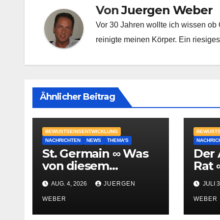
Von
Juergen Weber
Vor 30 Jahren wollte ich wissen ob 
reinigte meinen Körper. Ein riesiges
Ähnlicher Beitrag
BEWUSTSEINSENTWICKLUNG
BEWUSTS
NACHRICHTEN
NEWS
THEMA'S
NACHRIC
St. Germain ∞ Was
Der 
von diesem
Rat 
Löwentor-Portal zu
Augu
AUG. 4, 2026
JUERGEN
JULI 3
erwarten ist
ges
WEBER
WEBER