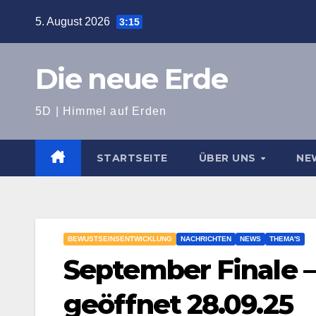
Zum
5. August 2026
3:15
Inhalt
springen
Die neue Erde
5D | Himmel auf Erden
STARTSEITE
ÜBER UNS
NE
BEWUSTSEINSENTWICKLUNG
NACHRICHTEN
NEWS
THEMA'S
September Finale – 
geöffnet 28.09.25