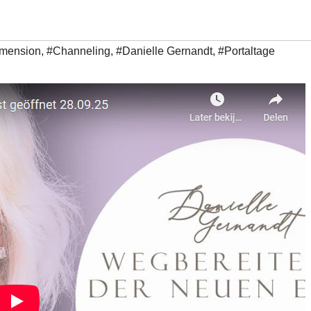
Dimension
,
#Channeling
,
#Danielle Gernandt
,
#Portaltage