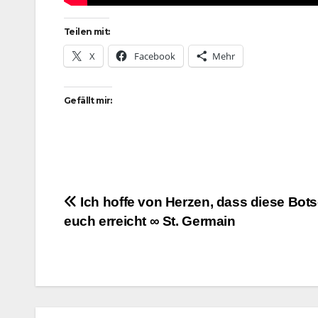
Teilen mit:
X
Facebook
Mehr
Gefällt mir:
Beitragsnavigation
Ich hoffe von Herzen, dass diese Bots
euch erreicht ∞ St. Germain