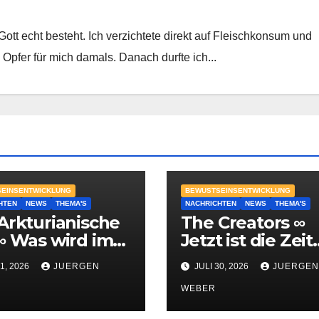
Gott echt besteht. Ich verzichtete direkt auf Fleischkonsum und
 Opfer für mich damals. Danach durfte ich...
EINSENTWICKLUNG
BEWUSTSEINSENTWICKLUNG
HTEN
NEWS
THEMA'S
NACHRICHTEN
NEWS
THEMA'S
Arkturianische
The Creators ∞
∞ Was wird im
Jetzt ist die Zeit
st 2026
dafür
1, 2026
JUERGEN
JULI 30, 2026
JUERGEN
chehen?
WEBER