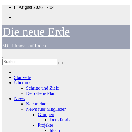
Zum
8. August 2026
17:04
Inhalt
springen
Die neue Erde
5D | Himmel auf Erden
Startseite
Über uns
Schritte und Ziele
Der offene Plan
News
Nachrichten
News fuer Mitglieder
Gruppen
Denkfabrik
Projekte
Ideen