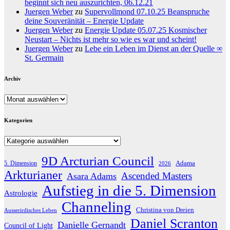
beginnt sich neu auszurichten, 06.12.21
Juergen Weber
zu
Supervollmond 07.10.25 Beanspruche
deine Souveränität – Energie Update
Juergen Weber
zu
Energie Update 05.07.25 Kosmischer
Neustart – Nichts ist mehr so wie es war und scheint!
Juergen Weber
zu
Lebe ein Leben im Dienst an der Quelle ∞
St. Germain
Archiv
Archiv
Kategorien
Kategorien
9D Arcturian Council
Adama
5. Dimension
2026
Arkturianer
Ascended Masters
Asara Adams
Aufstieg in die 5. Dimension
Astrologie
Channeling
Christina von Dreien
Ausserirdisches Leben
Daniel Scranton
Danielle Gernandt
Council of Light