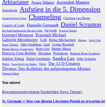
Arkturianer
Ascended Masters
Asara Adams
Aufstieg in die 5. Dimension
Astrologie
Channeling
Christina von Dreien
Ausserirdisches Leben
Daniel Scranton
Danielle Gernandt
Council of Light
Die Quelle
Der Andromedanische Rat des Lichts
Erzengel Haniel
Erzengel Michael
Erzengel Metatron
Gabriele Meusburger
Gott
Heike Michaelsen
Heilung
Inner Erde
Lynne Rondell
John Smallman | Saul
Jesus Christus
Mutter Maria
Meister Hermes Trismegistos
Mutter Erde
Patricia Cota Robles
Plejaden
Portaltage
Radiant Rose Academy
Sandra Lau
Sabine Zmug
Saint Germain
Silke Schaefer
The 12 D Creators
Telos
Sirius
Sonja Ariel von Staden
Thymus: Das Kollektiv der aufgestiegenen Meister
Vanessa Gabor
You missed
Bewustseinsentwicklung
Nachrichten
News
Thema's
St. Germain ∞ Was von diesem Löwentor-Portal zu erwarten ist