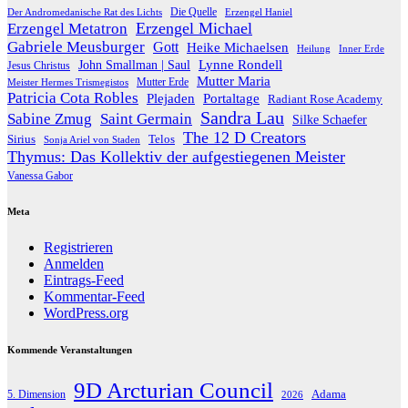
Die Quelle
Der Andromedanische Rat des Lichts
Erzengel Haniel
Erzengel Michael
Erzengel Metatron
Gabriele Meusburger
Gott
Heike Michaelsen
Heilung
Inner Erde
Lynne Rondell
John Smallman | Saul
Jesus Christus
Mutter Maria
Meister Hermes Trismegistos
Mutter Erde
Patricia Cota Robles
Plejaden
Portaltage
Radiant Rose Academy
Sandra Lau
Sabine Zmug
Saint Germain
Silke Schaefer
The 12 D Creators
Telos
Sirius
Sonja Ariel von Staden
Thymus: Das Kollektiv der aufgestiegenen Meister
Vanessa Gabor
Meta
Registrieren
Anmelden
Eintrags-Feed
Kommentar-Feed
WordPress.org
Kommende Veranstaltungen
9D Arcturian Council
Adama
5. Dimension
2026