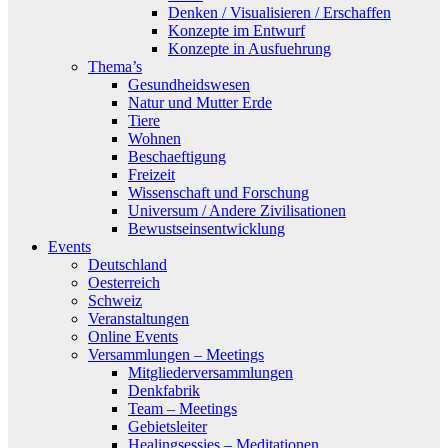
Denken / Visualisieren / Erschaffen
Konzepte im Entwurf
Konzepte in Ausfuehrung
Thema’s
Gesundheidswesen
Natur und Mutter Erde
Tiere
Wohnen
Beschaeftigung
Freizeit
Wissenschaft und Forschung
Universum / Andere Zivilisationen
Bewustseinsentwicklung
Events
Deutschland
Oesterreich
Schweiz
Veranstaltungen
Online Events
Versammlungen – Meetings
Mitgliederversammlungen
Denkfabrik
Team – Meetings
Gebietsleiter
Healingsessies – Meditationen