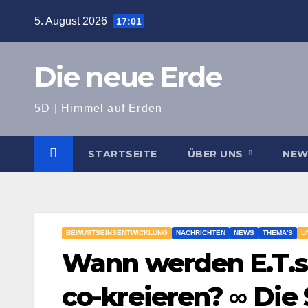
Zum
5. August 2026
17:01
Inhalt
springen
Die neue Erde
5D | Himmel auf Erden
STARTSEITE
ÜBER UNS
NE
BEWUSTSEINSENTWICKLUNG
NACHRICHTEN
NEWS
THEMA'S
U
Wann werden E.T.s
co-kreieren? ∞ Die