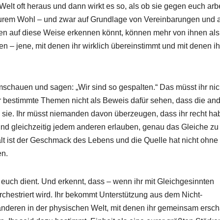
lt oft heraus und dann wirkt es so, als ob sie gegen euch arb
 eurem Wohl – und zwar auf Grundlage von Vereinbarungen und 
en auf diese Weise erkennen könnt, können mehr von ihnen als
n – jene, mit denen ihr wirklich übereinstimmt und mit denen ih
 umschauen und sagen: „Wir sind so gespalten.“ Das müsst ihr nic
r bestimmte Themen nicht als Beweis dafür sehen, dass die an
 sie. Ihr müsst niemanden davon überzeugen, dass ihr recht habt
 und gleichzeitig jedem anderen erlauben, genau das Gleiche zu
lfalt ist der Geschmack des Lebens und die Quelle hat nicht ohne
en.
 euch dient. Und erkennt, dass – wenn ihr mit Gleichgesinnten
hestriert wird. Ihr bekommt Unterstützung aus dem Nicht-
deren in der physischen Welt, mit denen ihr gemeinsam ersch