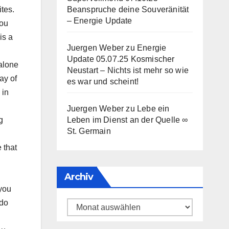
tes.
Beanspruche deine Souveränität
– Energie Update
you
is a
Juergen Weber
zu
Energie
Update 05.07.25 Kosmischer
 alone
Neustart – Nichts ist mehr so wie
ay of
es war und scheint!
 in
Juergen Weber
zu
Lebe ein
g
Leben im Dienst an der Quelle ∞
St. Germain
 that
Archiv
 you
 do
Archiv