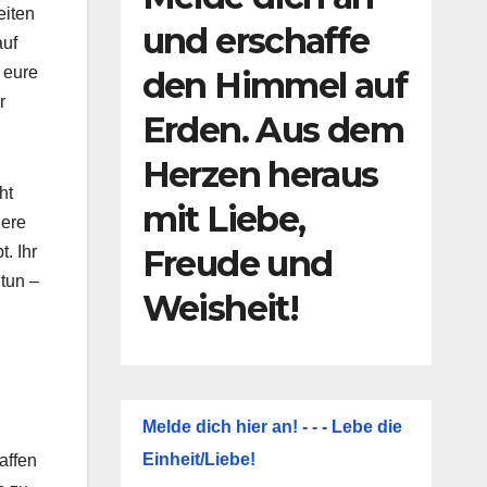
eiten
und erschaffe
auf
 eure
den Himmel auf
r
Erden. Aus dem
Herzen heraus
ht
mit Liebe,
dere
. Ihr
Freude und
 tun –
Weisheit!
Melde dich hier an! - - - Lebe die
Einheit/Liebe!
affen