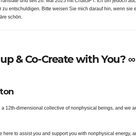
ranslate und seit 26. Mai 2025 mit ChatGPT. Ich bin jedoch au
r zu entschuldigen. Bitte weisen Sie mich darauf hin, wenn sie 
äre schön.
 up & Co-Create with You? ∞
nton
 a 12th-dimensional collective of nonphysical beings, and we a
e here to assist you and support you with nonphysical energy, 