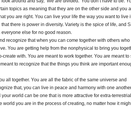
 look around and say, ‘We are divided.’ You don’t have to be. Y
ain topics as meaning that they are on the other side and you a
t you are right. You can live your life the way you want to live i
at there is power in diversity. Variety is the spice of life, and 
rom everyone else for no good reason.
 and recognize that when you can come together with others who
ove. You are getting help from the nonphysical to bring you toget
o-create with. You are meant to work together. You are meant to
 meant to recognize that the things you think are important enou
u all together. You are all the fabric of the same universe and
nize that, you can live in peace and harmony with one another
your world can be one that is more attractive for extra-terrestria
e world you are in the process of creating, no matter how it migh