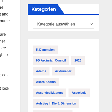
ou
re
Kategorien
t and
Source
Kategorien
 are
her
 see
5. Dimension
gh to
9D Arcturian Council
2026
Adama
Arkturianer
, co-
l
Asara Adams
t look
Ascended Masters
Astrologie
Aufstieg In Die 5. Dimension