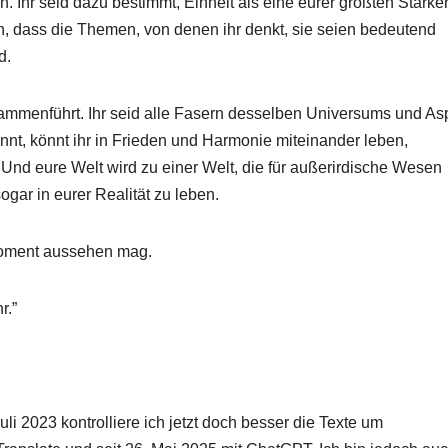
. Ihr seid dazu bestimmt, Einheit als eine eurer größten Stärke
n, dass die Themen, von denen ihr denkt, sie seien bedeutend
d.
sammenführt. Ihr seid alle Fasern desselben Universums und As
t, könnt ihr in Frieden und Harmonie miteinander leben,
 Und eure Welt wird zu einer Welt, die für außerirdische Wesen
ogar in eurer Realität zu leben.
 Moment aussehen mag.
r.”
i 2023 kontrolliere ich jetzt doch besser die Texte um