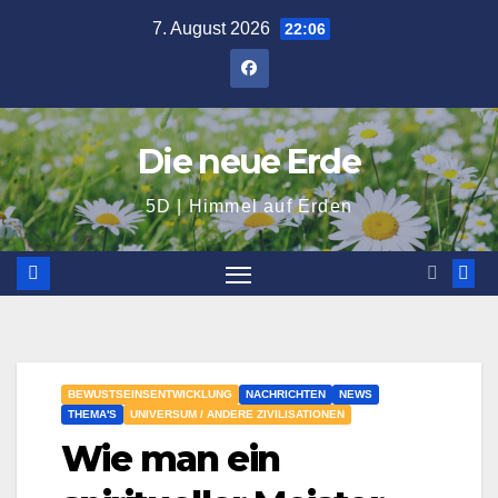
Zum
7. August 2026
22:06
Inhalt
springen
Die neue Erde
5D | Himmel auf Erden
BEWUSTSEINSENTWICKLUNG
NACHRICHTEN
NEWS
THEMA'S
UNIVERSUM / ANDERE ZIVILISATIONEN
Wie man ein