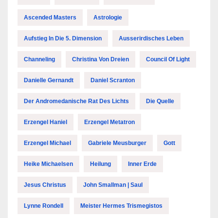
Ascended Masters
Astrologie
Aufstieg In Die 5. Dimension
Ausserirdisches Leben
Channeling
Christina Von Dreien
Council Of Light
Danielle Gernandt
Daniel Scranton
Der Andromedanische Rat Des Lichts
Die Quelle
Erzengel Haniel
Erzengel Metatron
Erzengel Michael
Gabriele Meusburger
Gott
Heike Michaelsen
Heilung
Inner Erde
Jesus Christus
John Smallman | Saul
Lynne Rondell
Meister Hermes Trismegistos