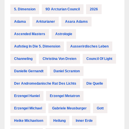
5. Dimension
9D Arcturian Council
2026
Adama
Arkturianer
Asara Adams
Ascended Masters
Astrologie
Aufstieg In Die 5. Dimension
Ausserirdisches Leben
Channeling
Christina Von Dreien
Council Of Light
Danielle Gernandt
Daniel Scranton
Der Andromedanische Rat Des Lichts
Die Quelle
Erzengel Haniel
Erzengel Metatron
Erzengel Michael
Gabriele Meusburger
Gott
Heike Michaelsen
Heilung
Inner Erde