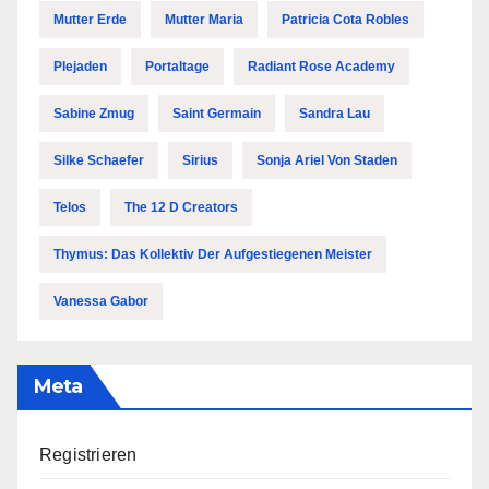
Mutter Erde
Mutter Maria
Patricia Cota Robles
Plejaden
Portaltage
Radiant Rose Academy
Sabine Zmug
Saint Germain
Sandra Lau
Silke Schaefer
Sirius
Sonja Ariel Von Staden
Telos
The 12 D Creators
Thymus: Das Kollektiv Der Aufgestiegenen Meister
Vanessa Gabor
Meta
Registrieren