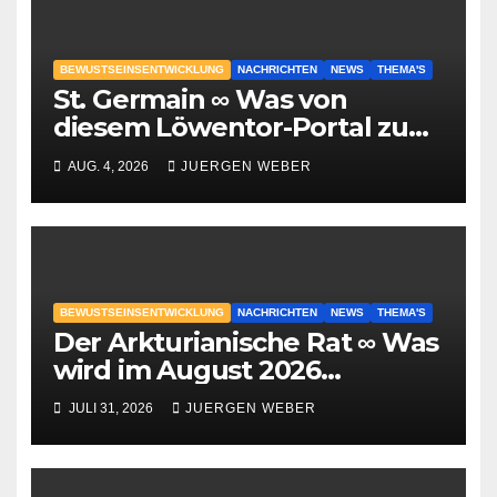
BEWUSTSEINSENTWICKLUNG
NACHRICHTEN
NEWS
THEMA'S
St. Germain ∞ Was von
diesem Löwentor-Portal zu
erwarten ist
AUG. 4, 2026
JUERGEN WEBER
BEWUSTSEINSENTWICKLUNG
NACHRICHTEN
NEWS
THEMA'S
Der Arkturianische Rat ∞ Was
wird im August 2026
geschehen?
JULI 31, 2026
JUERGEN WEBER