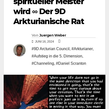
spiritueller Meister
wird ∞ Der 9D
Arkturianische Rat
Von
Juergen Weber
JUNI 16, 2024
#9D Arcturian Council
,
#Arkturianer
,
#Aufstieg in die 5. Dimension
,
#Channeling
,
#Daniel Scranton