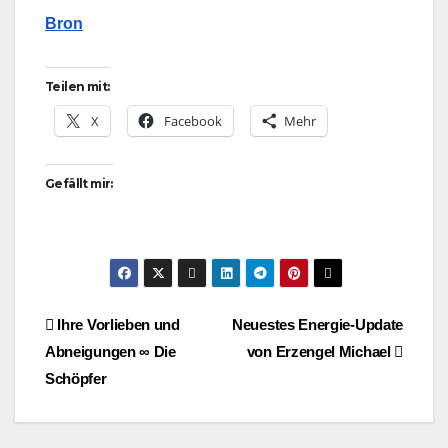
Bron
Teilen mit:
X
Facebook
Mehr
Gefällt mir:
Beitragsnavigation
Ihre Vorlieben und
Neuestes Energie-Update
Abneigungen ∞ Die
von Erzengel Michael
Schöpfer