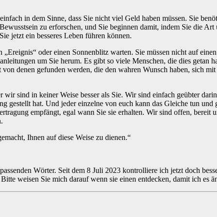
t einfach in dem Sinne, dass Sie nicht viel Geld haben müssen. Sie benö
 Bewusstsein zu erforschen, und Sie beginnen damit, indem Sie die Art u
ie jetzt ein besseres Leben führen können.
in „Ereignis“ oder einen Sonnenblitz warten. Sie müssen nicht auf ei
nleitungen um Sie herum. Es gibt so viele Menschen, die dies getan hab
icht von denen gefunden werden, die den wahren Wunsch haben, sich m
r wir sind in keiner Weise besser als Sie. Wir sind einfach geübter dar
ung gestellt hat. Und jeder einzelne von euch kann das Gleiche tun und
rtragung empfängt, egal wann Sie sie erhalten. Wir sind offen, bereit u
.
gemacht, Ihnen auf diese Weise zu dienen.“
 passenden Wörter. Seit dem 8 Juli 2023 kontrolliere ich jetzt doch bes
n. Bitte weisen Sie mich darauf wenn sie einen entdecken, damit ich e