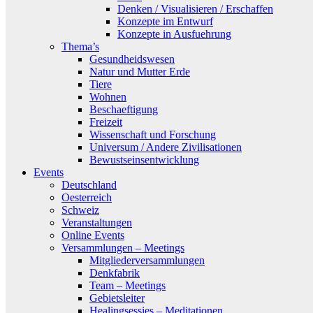
Denken / Visualisieren / Erschaffen
Konzepte im Entwurf
Konzepte in Ausfuehrung
Thema’s
Gesundheidswesen
Natur und Mutter Erde
Tiere
Wohnen
Beschaeftigung
Freizeit
Wissenschaft und Forschung
Universum / Andere Zivilisationen
Bewustseinsentwicklung
Events
Deutschland
Oesterreich
Schweiz
Veranstaltungen
Online Events
Versammlungen – Meetings
Mitgliederversammlungen
Denkfabrik
Team – Meetings
Gebietsleiter
Healingsessies – Meditationen