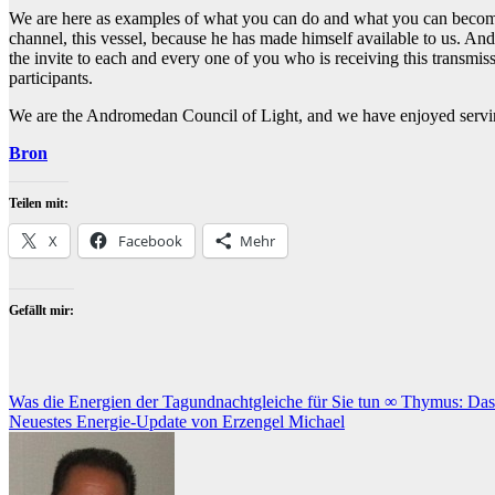
We are here as examples of what you can do and what you can become, 
channel, this vessel, because he has made himself available to us. A
the invite to each and every one of you who is receiving this transmis
participants.
We are the Andromedan Council of Light, and we have enjoyed servin
Bron
Teilen mit:
X
Facebook
Mehr
Gefällt mir:
Beitragsnavigation
Was die Energien der Tagundnachtgleiche für Sie tun ∞ Thymus: Das 
Neuestes Energie-Update von Erzengel Michael