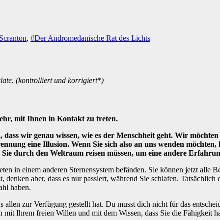
Scranton
,
#Der Andromedanische Rat des Lichts
te. (kontrolliert und korrigiert*)
hr, mit Ihnen in Kontakt zu treten.
 dass wir genau wissen, wie es der Menschheit geht. Wir möchten 
 ist Trennung eine Illusion. Wenn Sie sich also an uns wenden möcht
s Sie durch den Weltraum reisen müssen, um eine andere Erfahrun
neten in einem anderen Sternensystem befänden. Sie können jetzt alle B
t, denken aber, dass es nur passiert, während Sie schlafen. Tatsächlich 
Wahl haben.
s allen zur Verfügung gestellt hat. Du musst dich nicht für das entsche
mit Ihrem freien Willen und mit dem Wissen, dass Sie die Fähigkeit hab