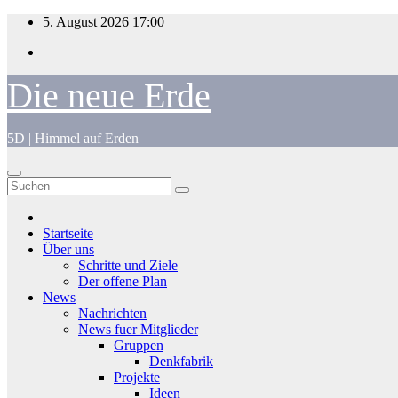
Zum
5. August 2026
17:00
Inhalt
springen
Die neue Erde
5D | Himmel auf Erden
Startseite
Über uns
Schritte und Ziele
Der offene Plan
News
Nachrichten
News fuer Mitglieder
Gruppen
Denkfabrik
Projekte
Ideen