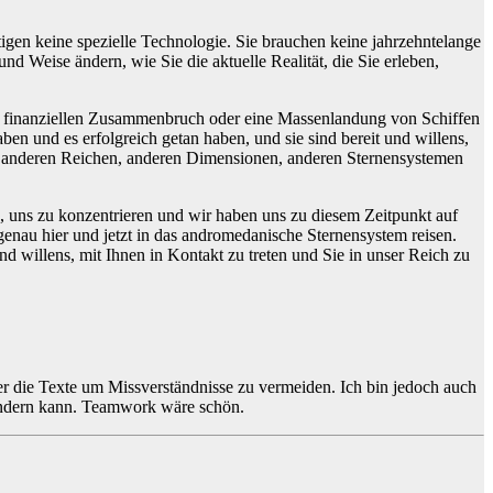
tigen keine spezielle Technologie. Sie brauchen keine jahrzehntelange
nd Weise ändern, wie Sie die aktuelle Realität, die Sie erleben,
nen finanziellen Zusammenbruch oder eine Massenlandung von Schiffen
en und es erfolgreich getan haben, und sie sind bereit und willens,
it anderen Reichen, anderen Dimensionen, anderen Sternensystemen
in, uns zu konzentrieren und wir haben uns zu diesem Zeitpunkt auf
 genau hier und jetzt in das andromedanische Sternensystem reisen.
nd willens, mit Ihnen in Kontakt zu treten und Sie in unser Reich zu
ser die Texte um Missverständnisse zu vermeiden. Ich bin jedoch auch
s ändern kann. Teamwork wäre schön.